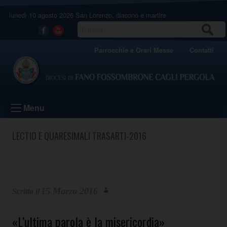
Skip
lunedì 10 agosto 2026
San Lorenzo, diacono e martire
to
content
CERCA
Facebook
Youtube
Parrocchie e Orari Messe
Contatti
Menu
LECTIO E QUARESIMALI TRASARTI-2016
15 Marzo 2016
«L’ultima parola è la misericordia»