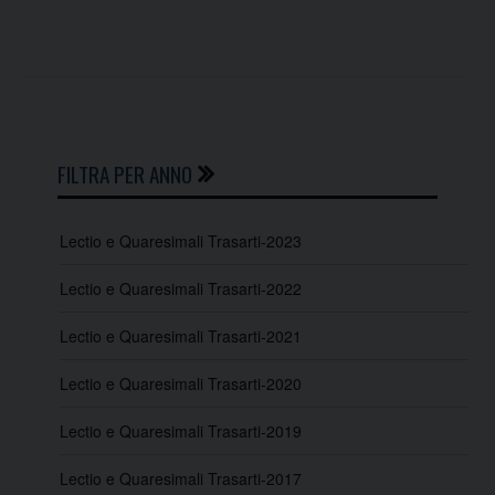
P
o
FILTRA PER ANNO
s
t
N
Lectio e Quaresimali Trasarti-2023
a
Lectio e Quaresimali Trasarti-2022
v
i
Lectio e Quaresimali Trasarti-2021
g
Lectio e Quaresimali Trasarti-2020
a
t
Lectio e Quaresimali Trasarti-2019
i
o
Lectio e Quaresimali Trasarti-2017