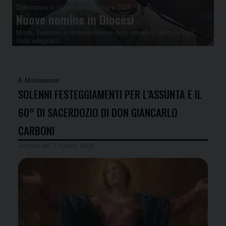
Entreranno in vigore da settembre 2026
Ne
Nuove nomine in Diocesi
T
Mons. Vescovo, in considerazione delle esigenze della Diocesi,
In
dopo adeguato…
Ve
A Montesecco
SOLENNI FESTEGGIAMENTI PER L’ASSUNTA E IL
60° DI SACERDOZIO DI DON GIANCARLO
CARBONI
Articolo del 7 Agosto 2026