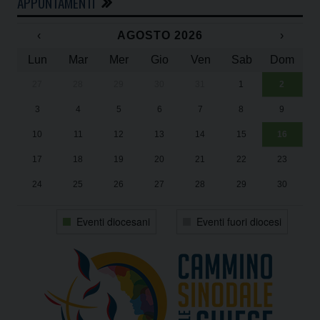
APPUNTAMENTI
‹
AGOSTO 2026
›
Lun
Mar
Mer
Gio
Ven
Sab
Dom
27
28
29
30
31
1
2
Un
25
3
4
5
6
7
8
9
1
Sa
10
11
12
13
14
15
16
17
18
19
20
21
22
23
24
25
26
27
28
29
30
31
1
2
3
4
5
6
Eventi diocesani
Eventi fuori diocesi