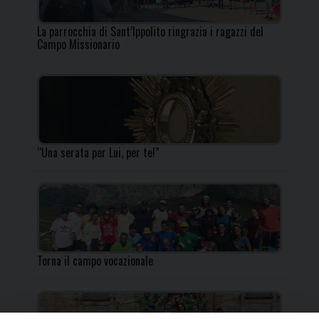
La parrocchia di Sant’Ippolito ringrazia i ragazzi del
Campo Missionario
“Una serata per Lui, per te!”
Torna il campo vocazionale