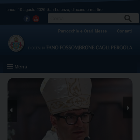
Skip
lunedì 10 agosto 2026
San Lorenzo, diacono e martire
to
content
CERCA
Facebook
Youtube
Parrocchie e Orari Messe
Contatti
Menu
Nex
Pre
t
viou
s