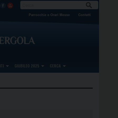
CER
Facebook
Youtube
CA
Parrocchie e Orari Messe
Contatti
TI
GIUBILEO 2025
CERCA