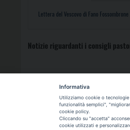
Lettera del Vescovo di Fano Fossombrone
Notizie riguardanti i consigli pasto
Informativa
Utilizziamo cookie o tecnologie s
_____________
funzionalità semplici", "miglior
DIOCESI D
cookie policy.
Cliccando su "accetta" acconsent
cookie utilizzati e personalizza