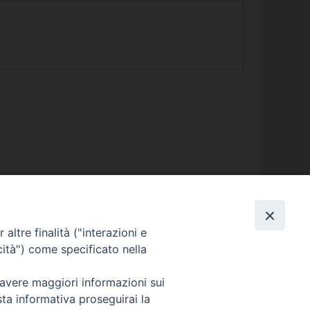
altre finalità ("interazioni e
_____________
cità") come specificato nella
ANO (PU) |
 avere maggiori informazioni sui
sta informativa proseguirai la