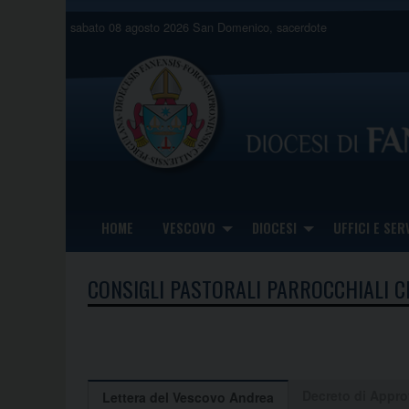
Skip
sabato 08 agosto 2026
San Domenico, sacerdote
to
content
HOME
VESCOVO
DIOCESI
UFFICI E SERV
CONSIGLI PASTORALI PARROCCHIALI C
Decreto di Appr
Lettera del Vescovo Andrea