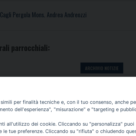
 Cagli Pergola Mons. Andrea Andreozzi
rali parrocchiali:
ARCHIVIO NOTIZIE
imili per finalità tecniche e, con il tuo consenso, anche per 
________________________________________________________
amento dell'esperienza", "misurazione" e "targeting e pubbli
I FANO FOSSOMBRONE CAGLI PERGOLA | Via Roma, 118 - 61032 F
Tel. 0721 803737 o 826044 | Cod. Fiscale 90003900413
i all'utilizzo dei cookie. Cliccando su "personalizza" puoi
Note legali
Privacy
|
re le tue preferenze. Cliccando su "rifiuta" o chiudendo que
© TUTTI I DIRITTI RISERVATI