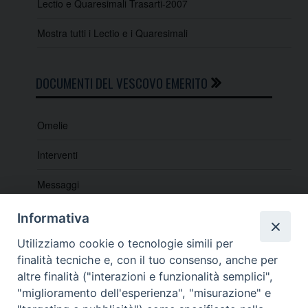
Lectio e Quaresimali Trasarti-2007
Mostra tutti i Lectio e i Quaresimali
DOCUMENTI DEL VESCOVO EMERITO
Omelie
Interventi
Messaggi
Indicazioni e lettere pastorali
Informativa
Lectio e Quaresimali
Utilizziamo cookie o tecnologie simili per
finalità tecniche e, con il tuo consenso, anche per
altre finalità ("interazioni e funzionalità semplici",
"miglioramento dell'esperienza", "misurazione" e