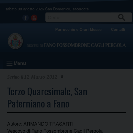
Skip
sabato 08 agosto 2026
San Domenico, sacerdote
to
content
CERCA
Facebook
Youtube
Parrocchie e Orari Messe
Contatti
Menu
12 Marzo 2012
Terzo Quaresimale, San
Paterniano a Fano
Autore: ARMANDO TRASARTI
Vescovo di Fano Fossombrone Cagli Pergola