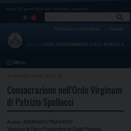
Skip
sabato 08 agosto 2026
San Domenico, sacerdote
to
content
CERCA
Facebook
Youtube
Parrocchie e Orari Messe
Contatti
Menu
29 Aprile 2012
Consacrazione nell’Ordo Virginum
di Patrizia Spallacci
Autore: ARMANDO TRASARTI
Vescovo di Fano Fossombrone Cagli Pergola