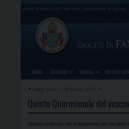
Skip
giovedì 06 agosto 2026
Festa della Trasfigurazione del Signore
to
content
HOME
VESCOVO
DIOCESI
UFFICI E SERV
30 Marzo 2020
VIDEO
Quinto Quaresimale del vesc
Questo contenuto non è disponibile per via delle 