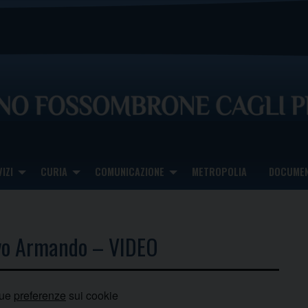
IZI
CURIA
COMUNICAZIONE
METROPOLIA
DOCUMEN
ovo Armando – VIDEO
tue
preferenze
sui cookie