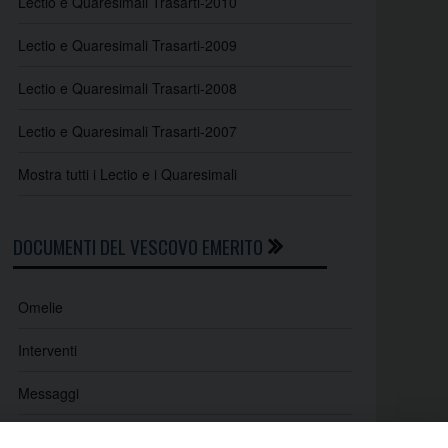
Lectio e Quaresimali Trasarti-2010
Lectio e Quaresimali Trasarti-2009
Lectio e Quaresimali Trasarti-2008
Lectio e Quaresimali Trasarti-2007
Mostra tutti i Lectio e i Quaresimali
DOCUMENTI DEL VESCOVO EMERITO
Omelie
Interventi
Messaggi
Indicazioni e lettere pastorali