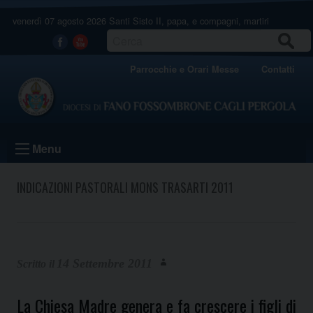
Skip
venerdì 07 agosto 2026
Santi Sisto II, papa, e compagni, martiri
to
content
CERCA
Facebook
Youtube
Parrocchie e Orari Messe
Contatti
Menu
INDICAZIONI PASTORALI MONS TRASARTI 2011
14 Settembre 2011
La Chiesa Madre genera e fa crescere i figli di