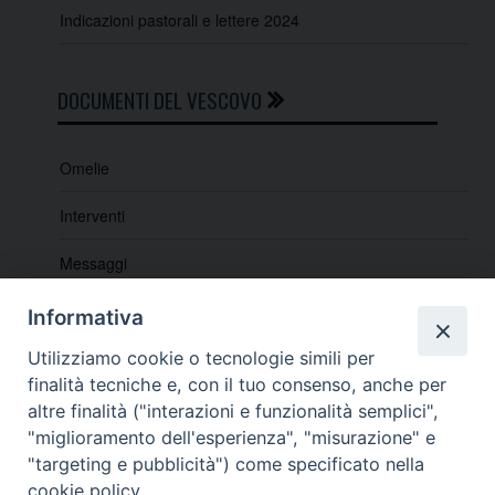
N
Indicazioni pastorali e lettere 2024
a
v
DOCUMENTI DEL VESCOVO
i
g
a
Omelie
t
Interventi
i
o
Messaggi
n
Indicazioni e lettere pastorali
Informativa
Lectio e Quaresimali
Utilizziamo cookie o tecnologie simili per
finalità tecniche e, con il tuo consenso, anche per
altre finalità ("interazioni e funzionalità semplici",
"miglioramento dell'esperienza", "misurazione" e
"targeting e pubblicità") come specificato nella
cookie policy.