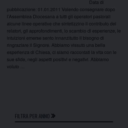
Data di
pubblicazione: 01.01.2011 Volendo consegnare dopo
l’Assemblea Diocesana a tutti gli operatori pastorali
alcune linee operative che sintetizzino il contributo dei
relatori, gli approfondimenti, lo scambio di esperienze, le
intuizioni emerse sento innanzitutto il bisogno di
ringraziare il Signore. Abbiamo vissuto una bella
esperienza di Chiesa, ci siamo raccontati la vita con le
sue sfide, negli aspetti positivi e negativi. Abbiamo
voluto …
P
o
FILTRA PER ANNO
s
t