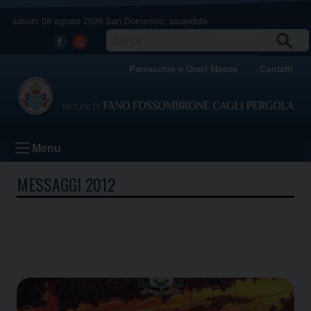
Skip
sabato 08 agosto 2026
San Domenico, sacerdote
to
content
CERCA
Facebook
Youtube
Parrocchie e Orari Messe
Contatti
Menu
MESSAGGI 2012