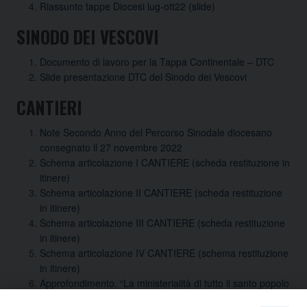
Riassunto tappe Diocesi lug-ott22 (slide)
SINODO DEI VESCOVI
Documento di lavoro per la Tappa Continentale – DTC
Slide presentazione DTC del Sinodo dei Vescovi
CANTIERI
Note Secondo Anno del Percorso Sinodale diocesano
consegnato il 27 novembre 2022
Schema articolazione I CANTIERE (scheda restituzione in
itinere)
Schema articolazione II CANTIERE (scheda restituzione
in itinere)
Schema articolazione III CANTIERE (scheda restituzione
in itinere)
Schema articolazione IV CANTIERE (schema restituzione
in itinere)
Approfondimento. “La ministerialità di tutto il santo popolo
fedele di Dio in una Chiesa sinodale” 1 febbraio 2023 ore