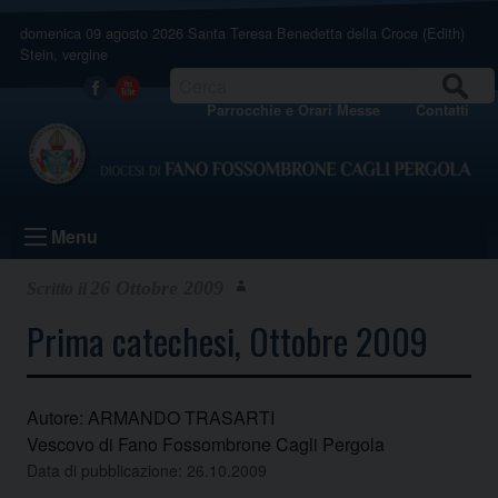
Skip
domenica 09 agosto 2026
Santa Teresa Benedetta della Croce (Edith)
to
Stein, vergine
content
CERCA
Facebook
Youtube
Parrocchie e Orari Messe
Contatti
Menu
26 Ottobre 2009
Prima catechesi, Ottobre 2009
Autore: ARMANDO TRASARTI
Vescovo di Fano Fossombrone Cagli Pergola
Data di pubblicazione: 26.10.2009