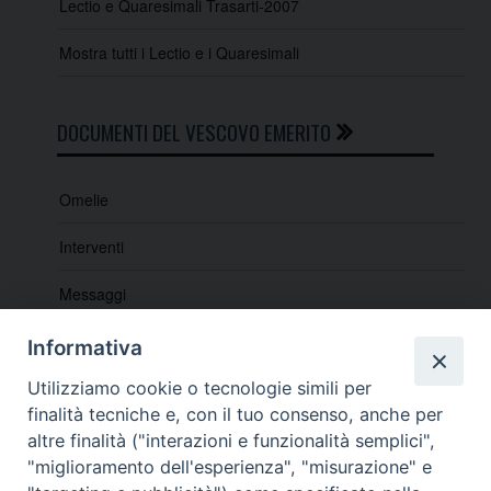
Lectio e Quaresimali Trasarti-2007
Mostra tutti i Lectio e i Quaresimali
DOCUMENTI DEL VESCOVO EMERITO
Omelie
Interventi
Messaggi
Indicazioni e lettere pastorali
Informativa
Lectio e Quaresimali
Utilizziamo cookie o tecnologie simili per
finalità tecniche e, con il tuo consenso, anche per
altre finalità ("interazioni e funzionalità semplici",
"miglioramento dell'esperienza", "misurazione" e