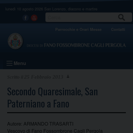
Skip
lunedì 10 agosto 2026
San Lorenzo, diacono e martire
to
content
CERCA
Facebook
Youtube
Parrocchie e Orari Messe
Contatti
Menu
25 Febbraio 2013
Secondo Quaresimale, San
Paterniano a Fano
Autore: ARMANDO TRASARTI
Vescovo di Fano Fossombrone Cagli Pergola