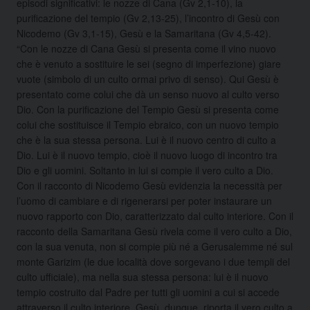
episodi significativi: le nozze di Cana (Gv 2,1-10), la
purificazione del tempio (Gv 2,13-25), l’incontro di Gesù con
Nicodemo (Gv 3,1-15), Gesù e la Samaritana (Gv 4,5-42).
“Con le nozze di Cana Gesù si presenta come il vino nuovo
che è venuto a sostituire le sei (segno di imperfezione) giare
vuote (simbolo di un culto ormai privo di senso). Qui Gesù è
presentato come colui che dà un senso nuovo al culto verso
Dio. Con la purificazione del Tempio Gesù si presenta come
colui che sostituisce il Tempio ebraico, con un nuovo tempio
che è la sua stessa persona. Lui è il nuovo centro di culto a
Dio. Lui è il nuovo tempio, cioè il nuovo luogo di incontro tra
Dio e gli uomini. Soltanto in lui si compie il vero culto a Dio.
Con il racconto di Nicodemo Gesù evidenzia la necessità per
l’uomo di cambiare e di rigenerarsi per poter instaurare un
nuovo rapporto con Dio, caratterizzato dal culto interiore. Con il
racconto della Samaritana Gesù rivela come il vero culto a Dio,
con la sua venuta, non si compie più né a Gerusalemme né sul
monte Garizim (le due località dove sorgevano i due templi del
culto ufficiale), ma nella sua stessa persona: lui è il nuovo
tempio costruito dal Padre per tutti gli uomini a cui si accede
attraverso il culto interiore. Gesù, dunque, riporta il vero culto a