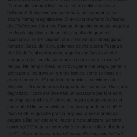
Dio non più in luoghi fisici, ma al centro della vita stessa
dell’uomo”. Il Vescovo si è soffermato, nel commento, su
alcune immagini significative:
Si avvicinava intanto la Pasqua
dei Giudei
dove il termine Pasqua, in questo contesto, acquista
un doppio significato: da un lato, negativo in quanto è
accostato al nome “Giudei”, che in Giovanni simboleggiano i
nemici di Gesù, dall’altro, polemico poiché questa Pasqua è
“dei Giudei” e si contrappone a quella che Gesù avrebbe
inaugurato da lì con la sua morte e risurrezione.
Trovò nel
tempio.
Nel tempio Gesù non trova gente che prega, gente in
adorazione, ma trova un grande traffico, come se fosse un
grande mercato. “E’ una forte denuncia – ha evidenziato il
Vescovo – di quanto ormai il rapporto dell’uomo con Dio si era
degradato; il culto era diventato un’occasione per fare soldi,
ma ci spinge anche a riflettere sul nostro atteggiamento nei
confronti di Dio: come viviamo il nostro rapporto con Lui? Si
risolve tutto in qualche pratica religiosa, quale moneta da
pagare a Dio per ottenere i favori e tranquillizzare la nostra
coscienza? O tutta la nostra vita è un atto di culto e di lode a
Dio?”.
Allora fece una frusta di cordicelle e scacciò tutti dal