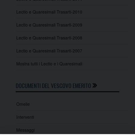
Lectio e Quaresimali Trasarti-2010
Lectio e Quaresimali Trasarti-2009
Lectio e Quaresimali Trasarti-2008
Lectio e Quaresimali Trasarti-2007
Mostra tutti i Lectio e i Quaresimali
DOCUMENTI DEL VESCOVO EMERITO
Omelie
Interventi
Messaggi