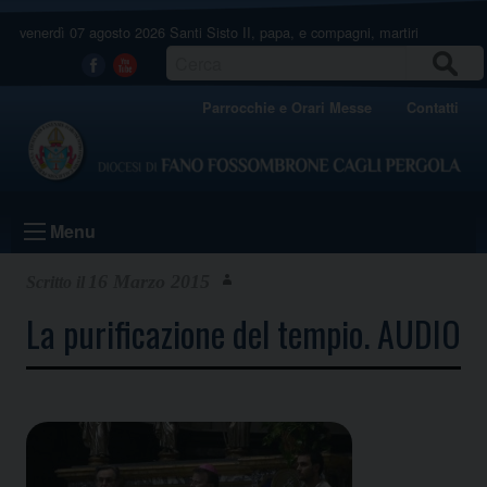
Skip
venerdì 07 agosto 2026
Santi Sisto II, papa, e compagni, martiri
to
content
CERCA
Facebook
Youtube
Parrocchie e Orari Messe
Contatti
Menu
16 Marzo 2015
La purificazione del tempio. AUDIO