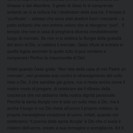
chiasso e dal disordine. Il gesto di Gesù lo si comprende
soltanto se ci si colloca fra i destinatari della sua ira. Il tempio è
“purificato” – adesso che sono stati sbattuti fuori i mercanti – a
patto soltanto che non entrino coloro che si ritengono “puri”. Il
tempio che non è casa di preghiera diventa inevitabilmente
luogo di mercato. Se non vi si celebra la liturgia della gratuità
del dono di Dio, si celebra il mercato. Gesù rifiuta di entrare in
quella logica secondo la quale tutto si può vendere e
comperare! Perfino la misericordia di Dio!
Infatti quando Gesù grida: “Non fate della casa di mio Padre un
mercato”, non protesta solo contro lo stravolgimento del culto
reso a Dio, il che sarebbe già grave, ma ci rivela anche come il
nostro modo di pregare, di celebrare sia il riflesso della
coscienza che noi abbiamo della nostra dignità personale.
Perché la santa liturgia non è solo un culto reso a Dio, ma è
anche il luogo in cui Dio rivela all’uomo il proprio mistero, la
propria meravigliosa vocazione di uomo. Infatti, quando noi
celebriamo “il poema della santa liturgia” è Dio che ci svela il
mistero dell’uomo, creato a sua immagine e somiglianza. Ed è