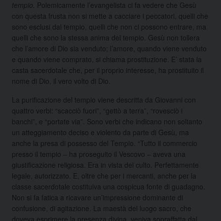
tempio.
Polemicamente l’evangelista ci fa vedere che Gesù
con questa frusta non si mette a cacciare i peccatori, quelli che
sono esclusi dal tempio, quelli che non ci possono entrare, ma
quelli che sono la stessa anima del tempio. Gesù non tollera
che l’amore di Dio sia venduto; l’amore, quando viene venduto
e quando viene comprato, si chiama prostituzione. E’ stata la
casta sacerdotale che, per il proprio interesse, ha prostituito il
nome di Dio, il vero volto di Dio.
La purificazione del tempio viene descritta da Giovanni con
quattro verbi: “scacciò fuori”, “gettò a terra”, “rovesciò i
banchi”, e “portate via”. Sono verbi che indicano non soltanto
un atteggiamento deciso e violento da parte di Gesù, ma
anche la presa di possesso del Tempio. “Tutto il commercio
presso il tempio – ha proseguito il Vescovo – aveva una
giustificazione religiosa. Era in vista del culto. Perfettamente
legale, autorizzato. E, oltre che per i mercanti, anche per la
classe sacerdotale costituiva una cospicua fonte di guadagno.
Non si fa fatica a ricavare un’impressione dominante di
confusione, di agitazione. La maestà del luogo sacro, che
doveva esprimere la presenza divina, veniva sopraffatta dal