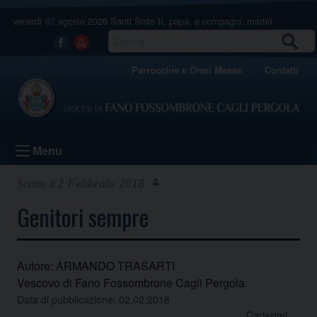
Skip
venerdì 07 agosto 2026
Santi Sisto II, papa, e compagni, martiri
to
content
CERCA
Facebook
Youtube
Parrocchie e Orari Messe
Contatti
Menu
2 Febbraio 2018
Genitori sempre
Autore: ARMANDO TRASARTI
Vescovo di Fano Fossombrone Cagli Pergola
Data di pubblicazione: 02.02.2018
Carissimi,