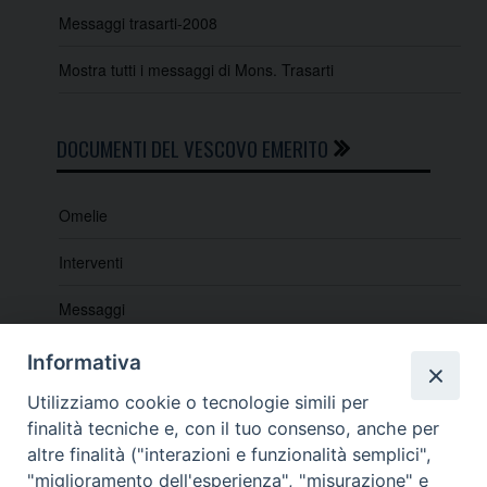
Messaggi trasarti-2008
Mostra tutti i messaggi di Mons. Trasarti
DOCUMENTI DEL VESCOVO EMERITO
Omelie
Interventi
Messaggi
Indicazioni e lettere pastorali
Informativa
Lectio e Quaresimali
Utilizziamo cookie o tecnologie simili per
finalità tecniche e, con il tuo consenso, anche per
altre finalità ("interazioni e funzionalità semplici",
"miglioramento dell'esperienza", "misurazione" e