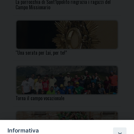
La parrocchia di Sant’Ippolito ringrazia i ragazzi del
Campo Missionario
“Una serata per Lui, per te!”
Torna il campo vocazionale
Informativa