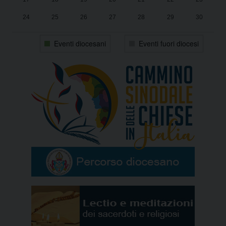
24
25
26
27
28
29
30
31
1
2
3
4
5
6
Eventi diocesani
Eventi fuori diocesi