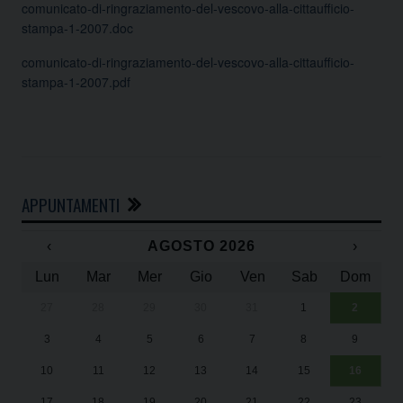
comunicato-di-ringraziamento-del-vescovo-alla-cittaufficio-
stampa-1-2007.doc
comunicato-di-ringraziamento-del-vescovo-alla-cittaufficio-
stampa-1-2007.pdf
APPUNTAMENTI
‹
AGOSTO 2026
›
Lun
Mar
Mer
Gio
Ven
Sab
Dom
27
28
29
30
31
1
2
Un
25
3
4
5
6
7
8
9
1
Sa
10
11
12
13
14
15
16
17
18
19
20
21
22
23