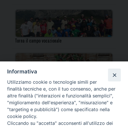
Torna il campo vocazionale
Informativa
Utilizziamo cookie o tecnologie simili per
Torna il Campo Missionario Diocesano
finalità tecniche e, con il tuo consenso, anche per
altre finalità ("interazioni e funzionalità semplici",
"miglioramento dell'esperienza", "misurazione" e
"targeting e pubblicità") come specificato nella
cookie policy.
_____________________________________________________
Cliccando su "accetta" acconsenti all'utilizzo dei
_____________________________