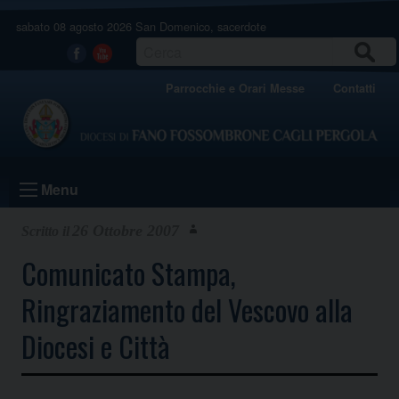
Skip
sabato 08 agosto 2026
San Domenico, sacerdote
to
content
CERCA
Facebook
Youtube
Parrocchie e Orari Messe
Contatti
Menu
26 Ottobre 2007
Comunicato Stampa,
Ringraziamento del Vescovo alla
Diocesi e Città