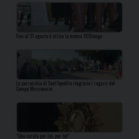
Fino al 31 agosto è attiva la mensa SOStengo
La parrocchia di Sant’Ippolito ringrazia i ragazzi del
Campo Missionario
“Una serata per Lui, per te!”