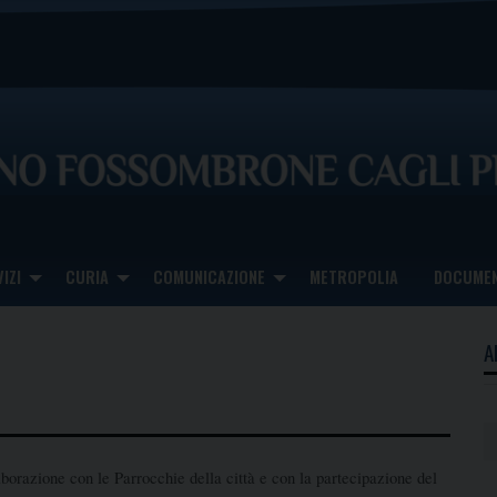
IZI
CURIA
COMUNICAZIONE
METROPOLIA
DOCUMEN
A
aborazione con le Parrocchie della città e con la partecipazione del