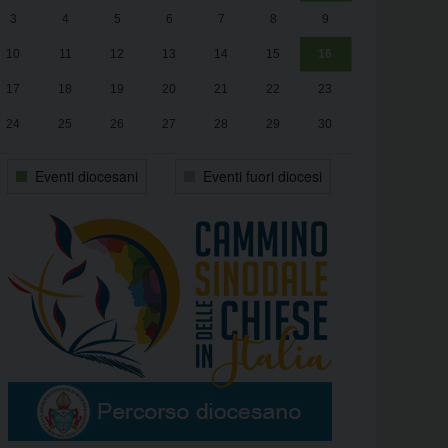
3
4
5
6
7
8
9
alle
Luca Santini
13:00
10
11
12
13
14
15
16
17
18
19
20
21
22
23
24
25
26
27
28
29
30
31
1
2
3
4
5
6
Eventi diocesani
Eventi fuori diocesi