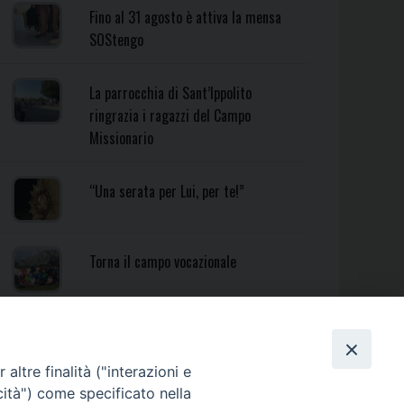
Fino al 31 agosto è attiva la mensa
SOStengo
La parrocchia di Sant’Ippolito
ringrazia i ragazzi del Campo
Missionario
“Una serata per Lui, per te!”
Torna il campo vocazionale
Torna il Campo Missionario
Diocesano
altre finalità ("interazioni e
cità") come specificato nella