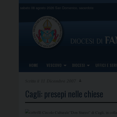
Skip
sabato 08 agosto 2026
San Domenico, sacerdote
to
content
HOME
VESCOVO
DIOCESI
UFFICI E SERV
11 Dicembre 2007
Cagli: presepi nelle chiese
Il Circolo Culturale”Don Sturzo” di Cagli, in coll