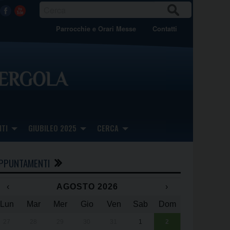
CER
Facebook
Youtube
CA
Parrocchie e Orari Messe
Contatti
TI
GIUBILEO 2025
CERCA
PPUNTAMENTI
‹
AGOSTO 2026
›
Lun
Mar
Mer
Gio
Ven
Sab
Dom
x
x
27
28
29
30
31
1
2
Una giornata 
25° anniversa