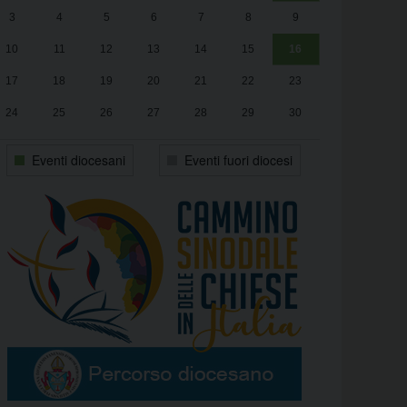
3
4
5
6
7
8
9
alle
Luca Santini
13:00
10
11
12
13
14
15
16
17
18
19
20
21
22
23
24
25
26
27
28
29
30
31
1
2
3
4
5
6
Eventi diocesani
Eventi fuori diocesi