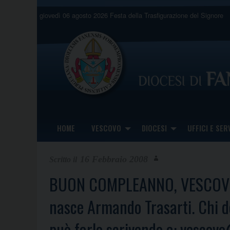
Skip
giovedì 06 agosto 2026
Festa della Trasfigurazione del Signore
to
content
HOME
VESCOVO
DIOCESI
UFFICI E SERV
16 Febbraio 2008
BUON COMPLEANNO, VESCOVO 
nasce Armando Trasarti. Chi de
può farlo scrivendo a: vescovo