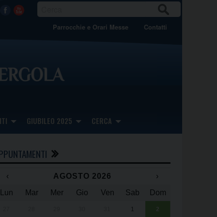
CER
Facebook
Youtube
CA
Parrocchie e Orari Messe
Contatti
TI
GIUBILEO 2025
CERCA
PPUNTAMENTI
‹
AGOSTO 2026
›
Lun
Mar
Mer
Gio
Ven
Sab
Dom
x
x
27
28
29
30
31
1
2
Una giornata 
25° anniversa