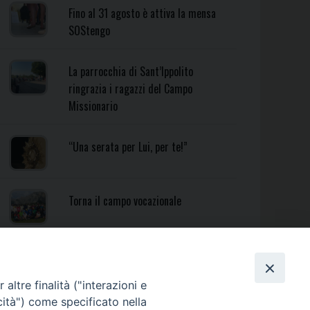
Fino al 31 agosto è attiva la mensa
SOStengo
La parrocchia di Sant’Ippolito
ringrazia i ragazzi del Campo
Missionario
“Una serata per Lui, per te!”
Torna il campo vocazionale
Torna il Campo Missionario
Diocesano
altre finalità ("interazioni e
cità") come specificato nella