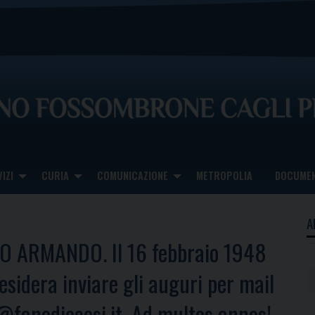
IZI
CURIA
COMUNICAZIONE
METROPOLIA
DOCUMEN
A
ARMANDO. Il 16 febbraio 1948
sidera inviare gli auguri per mail
@fanodiocesi.it. Ad multos annos!