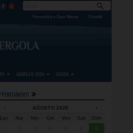
CER
Facebook
Youtube
CA
Parrocchie e Orari Messe
Contatti
TI
GIUBILEO 2025
CERCA
PPUNTAMENTI
‹
AGOSTO 2026
›
Lun
Mar
Mer
Gio
Ven
Sab
Dom
x
x
27
28
29
30
31
1
2
Una giornata 
25° anniversa