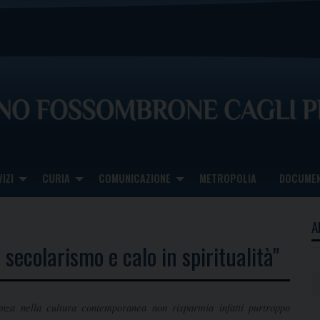
IZI
CURIA
COMUNICAZIONE
METROPOLIA
DOCUMEN
A
 secolarismo e calo in spiritualità"
anza
nella cultura contemporanea non risparmia infatti purtroppo