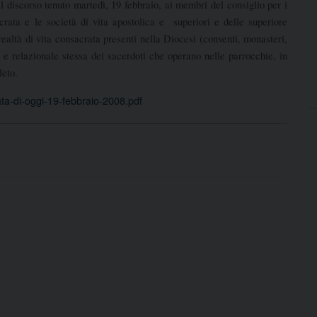
el discorso tenuto martedì, 19 febbraio, ai membri del consiglio per i
sacrata e le società di vita apostolica e superiori e delle superiore
realtà di vita consacrata presenti nella Diocesi (conventi, monasteri,
ale e relazionale stessa dei sacerdoti che operano nelle parrocchie, in
leto.
ata-di-oggi-19-febbraio-2008.pdf