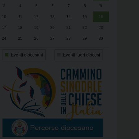
3
4
5
6
7
8
9
alle
Luca Santini
13:00
10
11
12
13
14
15
16
17
18
19
20
21
22
23
24
25
26
27
28
29
30
31
1
2
3
4
5
6
Eventi diocesani
Eventi fuori diocesi