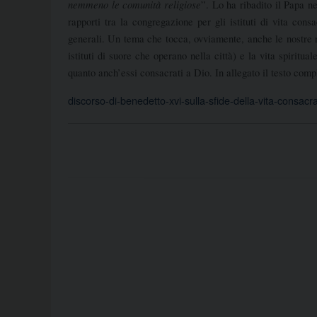
nemmeno le comunità religiose
”. Lo ha ribadito il Papa n
rapporti tra la congregazione per gli istituti di vita con
generali. Un tema
che tocca
, ovviamente, anche le nostre 
istituti di suore che operano nella città) e la vita spiritu
quanto anch’essi consacrati a Dio.
In allegato il testo comp
discorso-di-benedetto-xvi-sulla-sfide-della-vita-consacr