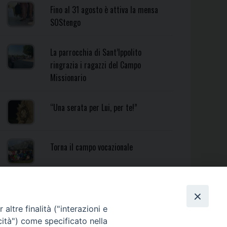
Fino al 31 agosto è attiva la mensa
SOStengo
La parrocchia di Sant’Ippolito
ringrazia i ragazzi del Campo
Missionario
“Una serata per Lui, per te!”
Torna il campo vocazionale
Torna il Campo Missionario
Diocesano
altre finalità ("interazioni e
cità") come specificato nella