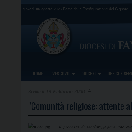
Skip
giovedì 06 agosto 2026
Festa della Trasfigurazione del Signore
to
content
HOME
VESCOVO
DIOCESI
UFFICI E SERV
19 Febbraio 2008
"Comunità religiose: attente al
Il processo di secolarizzazione che av
“