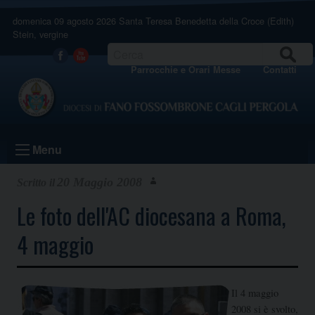
Skip
domenica 09 agosto 2026
Santa Teresa Benedetta della Croce (Edith)
to
Stein, vergine
content
CERCA
Facebook
Youtube
Parrocchie e Orari Messe
Contatti
Menu
20 Maggio 2008
Le foto dell'AC diocesana a Roma,
4 maggio
Il 4 maggio
2008 si è svolto,