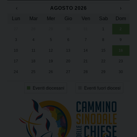
‹
AGOSTO 2026
›
Lun
Mar
Mer
Gio
Ven
Sab
Dom
27
28
29
30
31
1
2
Un
25
3
4
5
6
7
8
9
1
Sa
10
11
12
13
14
15
16
17
18
19
20
21
22
23
24
25
26
27
28
29
30
31
1
2
3
4
5
6
Eventi diocesani
Eventi fuori diocesi