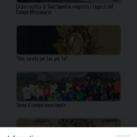
La parrocchia di Sant’Ippolito ringrazia i ragazzi del
Campo Missionario
“Una serata per Lui, per te!”
Torna il campo vocazionale