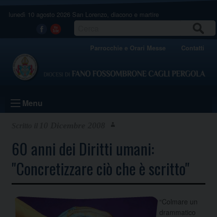
Skip
lunedì 10 agosto 2026
San Lorenzo, diacono e martire
to
content
CERCA
Facebook
Youtube
Parrocchie e Orari Messe
Contatti
Menu
10 Dicembre 2008
60 anni dei Diritti umani:
"Concretizzare ciò che è scritto"
“Colmare un
drammatico