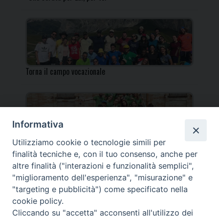
Torna il campo vocazionale
Informativa
Utilizziamo cookie o tecnologie simili per
Torna il Campo Missionario Diocesano
finalità tecniche e, con il tuo consenso, anche per
altre finalità ("interazioni e funzionalità semplici",
"miglioramento dell'esperienza", "misurazione" e
"targeting e pubblicità") come specificato nella
cookie policy.
_____________________________________________________
Cliccando su "accetta" acconsenti all'utilizzo dei