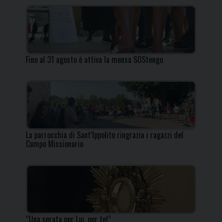
Fino al 31 agosto è attiva la mensa SOStengo
La parrocchia di Sant’Ippolito ringrazia i ragazzi del
Campo Missionario
“Una serata per Lui, per te!”