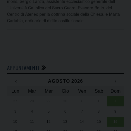
mons. Sergio Lanza, assistente ecclesiastico generale dell
´Università Cattolica del Sacro Cuore, Evandro Botto, del
Centro di Ateneo per la dottrina sociale della Chiesa, e Marta
Cartabia, ordinario di diritto costituzionale.
APPUNTAMENTI
‹
AGOSTO 2026
›
Lun
Mar
Mer
Gio
Ven
Sab
Dom
27
28
29
30
31
1
2
Un
25
3
4
5
6
7
8
9
1
Sa
10
11
12
13
14
15
16