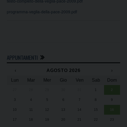
testo-completo-della-veglia-pace-2009.pdf
programma-veglia-della-pace-2009.pdf
APPUNTAMENTI
‹
AGOSTO 2026
›
Lun
Mar
Mer
Gio
Ven
Sab
Dom
27
28
29
30
31
1
2
Un
25
3
4
5
6
7
8
9
1
Sa
10
11
12
13
14
15
16
17
18
19
20
21
22
23