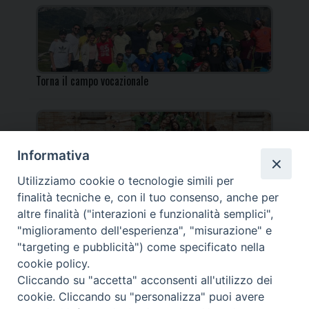
Torna il campo vocazionale
Informativa
Utilizziamo cookie o tecnologie simili per
Torna il Campo Missionario Diocesano
finalità tecniche e, con il tuo consenso, anche per
altre finalità ("interazioni e funzionalità semplici",
"miglioramento dell'esperienza", "misurazione" e
"targeting e pubblicità") come specificato nella
cookie policy.
_____________________________________________________
Cliccando su "accetta" acconsenti all'utilizzo dei
_____________________________
cookie. Cliccando su "personalizza" puoi avere
DIOCESI DI FANO FOSSOMBRONE CAGLI PERGOLA | Via Roma,