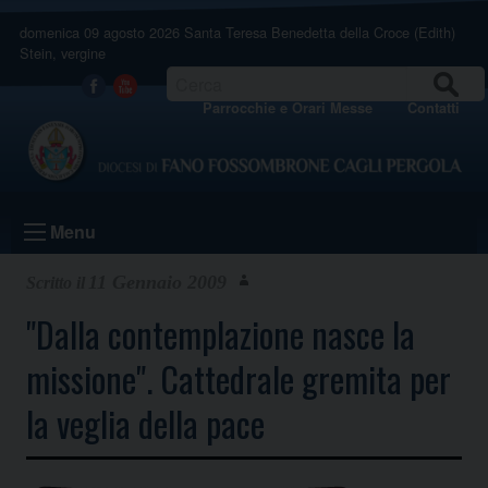
Skip
domenica 09 agosto 2026
Santa Teresa Benedetta della Croce (Edith)
to
Stein, vergine
content
CERCA
Facebook
Youtube
Parrocchie e Orari Messe
Contatti
Menu
11 Gennaio 2009
"Dalla contemplazione nasce la
missione". Cattedrale gremita per
la veglia della pace