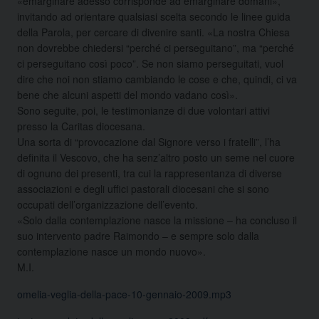
«emarginare adesso corrisponde ad emarginare domani»,
invitando ad orientare qualsiasi scelta secondo le linee guida
della Parola, per cercare di divenire santi. «La nostra Chiesa
non dovrebbe chiedersi “perché ci perseguitano”, ma “perché
ci perseguitano così poco”. Se non siamo perseguitati, vuol
dire che noi non stiamo cambiando le cose e che, quindi, ci va
bene che alcuni aspetti del mondo vadano così».
Sono seguite, poi, le testimonianze di due volontari attivi
presso la Caritas diocesana.
Una sorta di “provocazione dal Signore verso i fratelli”, l’ha
definita il Vescovo, che ha senz’altro posto un seme nel cuore
di ognuno dei presenti, tra cui la rappresentanza di diverse
associazioni e degli uffici pastorali diocesani che si sono
occupati dell’organizzazione dell’evento.
«Solo dalla contemplazione nasce la missione – ha concluso il
suo intervento padre Raimondo – e sempre solo dalla
contemplazione nasce un mondo nuovo».
M.I.
omelia-veglia-della-pace-10-gennaio-2009.mp3