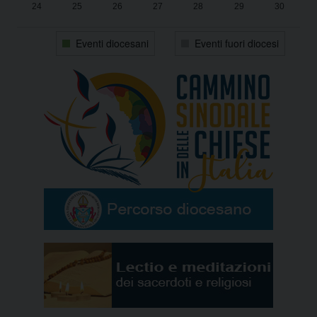
24
25
26
27
28
29
30
31
1
2
3
4
5
6
Eventi diocesani
Eventi fuori diocesi