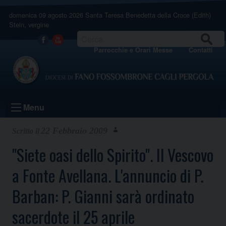
Skip
domenica 09 agosto 2026
Santa Teresa Benedetta della Croce (Edith)
to
Stein, vergine
content
CERCA
Facebook
Youtube
Parrocchie e Orari Messe
Contatti
Menu
22 Febbraio 2009
"Siete oasi dello Spirito". Il Vescovo
a Fonte Avellana. L'annuncio di P.
Barban: P. Gianni sarà ordinato
sacerdote il 25 aprile