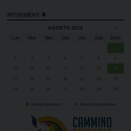
APPUNTAMENTI
‹
AGOSTO 2026
›
Lun
Mar
Mer
Gio
Ven
Sab
Dom
27
28
29
30
31
1
2
Un
25
3
4
5
6
7
8
9
1
Sa
10
11
12
13
14
15
16
17
18
19
20
21
22
23
24
25
26
27
28
29
30
31
1
2
3
4
5
6
Eventi diocesani
Eventi fuori diocesi