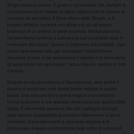
di ogni persona umana. È giusto e conveniente che, durante la
mia permanenza in Israele, io abbia l’opportunità di onorare la
memoria dei sei milioni di Ebrei vittime della /Shoah/, e di
pregare affinché l’umanità non abbia mai più ad essere
testimone di un crimine di simile enormità. Sfortunatamente,
l’antisemitismo continua a sollevare la sua ripugnante testa in
molte parti del mondo. Questo è totalmente inaccettabile. Ogni
sforzo deve essere fatto per combattere l’antisemitismo
dovunque si trovi, e per promuovere il rispetto e la stima verso
gli appartenenti ad ogni popolo, razza, lingua e nazione in tutto
il mondo.
Durante la mia permanenza a Gerusalemme, avrò anche il
piacere di incontrare molti distinti leader religiosi di questo
paese. Una cosa che le tre grandi religioni monoteistiche
hanno in comune è una speciale venerazione per questa Città
Santa. È mia fervida speranza che tutti i pellegrini ai luoghi
santi abbiano la possibilità di accedervi liberamente e senza
restrizioni, di prendere parte a cerimonie religiose e di
promuovere il degno mantenimento degli edifici di culto posti