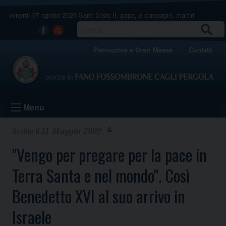
Skip
venerdì 07 agosto 2026
Santi Sisto II, papa, e compagni, martiri
to
content
CERCA
Facebook
Youtube
Parrocchie e Orari Messe
Contatti
Menu
11 Maggio 2009
"Vengo per pregare per la pace in
Terra Santa e nel mondo". Così
Benedetto XVI al suo arrivo in
Israele