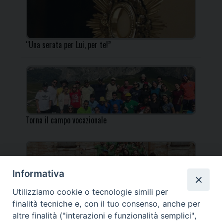
“Una serata per Lui, per te!”
Torna il campo vocazionale
Informativa
Utilizziamo cookie o tecnologie simili per
Torna il Campo Missionario Diocesano
finalità tecniche e, con il tuo consenso, anche per
altre finalità ("interazioni e funzionalità semplici",