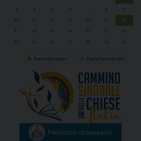
Un
25
3
4
5
6
7
8
9
1
Sa
10
11
12
13
14
15
16
17
18
19
20
21
22
23
24
25
26
27
28
29
30
31
1
2
3
4
5
6
Eventi diocesani
Eventi fuori diocesi