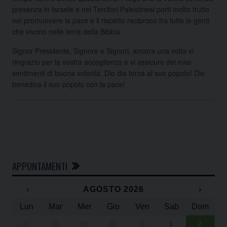
presenza in Israele e nei Territori Palestinesi porti molto frutto
nel promuovere la pace e il rispetto reciproco fra tutte le genti
che vivono nelle terre della Bibbia.
Signor Presidente, Signore e Signori, ancora una volta vi
ringrazio per la vostra accoglienza e vi assicuro dei miei
sentimenti di buona volontà. Dio dia forza al suo popolo! Dio
benedica il suo popolo con la pace!
APPUNTAMENTI
‹
AGOSTO 2026
›
Lun
Mar
Mer
Gio
Ven
Sab
Dom
27
28
29
30
31
1
2