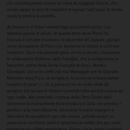
che si possa presto creare un clima di maggiore fiducia, che
renda capaci le parti di compiere progressi reali lungo la strada
verso la pace e la stabilità.
Ai Vescovi e ai fedeli cattolici oggi qui presenti porgo una
speciale parola di saluto. In questa terra dove Pietro ha
ricevuto il compito di pascere le pecorelle del Signore, giungo
come successore di Pietro per compiere in mezzo a voi il mio
ministero. Sarà mia speciale gioia unirmi a voi per concludere
le celebrazioni dell’Anno della Famiglia, che si svolgeranno a
Nazareth, patria della Santa Famiglia di Gesù, Maria e
Giuseppe. Come ho detto nel mio Messaggio per la Giornata
Mondiale della Pace, la famiglia è “la prima ed indispensabile
maestra di pace” (n. 3), e pertanto ha un ruolo vitale da
svolgere nel sanare le divisioni presenti nella società umana ad
ogni livello. Alle comunità cristiane della Terra Santa dico:
attraverso la vostra fedele testimonianza a Colui che predicò il
perdono e la riconciliazione, attraverso il vostro impegno a
difendere la sacralità di ogni vita umana, potrete recare un
particolare contributo perché terminino le ostilità che per tanto
tempo hanno afflitto questa terra. Prego che la vostra continua