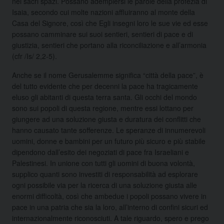
nei sacri spazi. Possano adempiersi le parole della profezia di
Isaia, secondo cui molte nazioni affluiranno al monte della
Casa del Signore, così che Egli insegni loro le sue vie ed esse
possano camminare sui suoi sentieri, sentieri di pace e di
giustizia, sentieri che portano alla riconciliazione e all’armonia
(cfr /Is/ 2,2-5).
Anche se il nome Gerusalemme significa “città della pace”, è
del tutto evidente che per decenni la pace ha tragicamente
eluso gli abitanti di questa terra santa. Gli occhi del mondo
sono sui popoli di questa regione, mentre essi lottano per
giungere ad una soluzione giusta e duratura dei conflitti che
hanno causato tante sofferenze. Le speranze di innumerevoli
uomini, donne e bambini per un futuro più sicuro e più stabile
dipendono dall’esito dei negoziati di pace fra Israeliani e
Palestinesi. In unione con tutti gli uomini di buona volontà,
supplico quanti sono investiti di responsabilità ad esplorare
ogni possibile via per la ricerca di una soluzione giusta alle
enormi difficoltà, così che ambedue i popoli possano vivere in
pace in una patria che sia la loro, all’interno di confini sicuri ed
internazionalmente riconosciuti. A tale riguardo, spero e prego