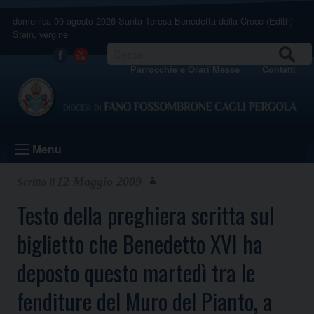
Skip
domenica 09 agosto 2026
Santa Teresa Benedetta della Croce (Edith)
to
Stein, vergine
content
CERCA
Facebook
Youtube
Parrocchie e Orari Messe
Contatti
Menu
12 Maggio 2009
Testo della preghiera scritta sul
biglietto che Benedetto XVI ha
deposto questo martedì tra le
fenditure del Muro del Pianto, a