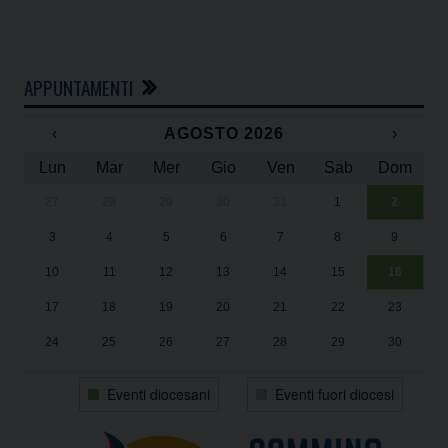
APPUNTAMENTI
‹
AGOSTO 2026
›
Lun
Mar
Mer
Gio
Ven
Sab
Dom
27
28
29
30
31
1
2
Un
25
3
4
5
6
7
8
9
1
Sa
10
11
12
13
14
15
16
17
18
19
20
21
22
23
24
25
26
27
28
29
30
31
1
2
3
4
5
6
Eventi diocesani
Eventi fuori diocesi