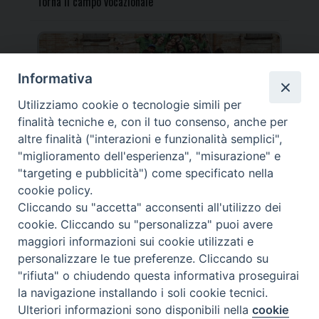
Torna il campo vocazionale
Informativa
Utilizziamo cookie o tecnologie simili per
Torna il Campo Missionario Diocesano
finalità tecniche e, con il tuo consenso, anche per
altre finalità ("interazioni e funzionalità semplici",
"miglioramento dell'esperienza", "misurazione" e
"targeting e pubblicità") come specificato nella
cookie policy.
_____________________________________________________
Cliccando su "accetta" acconsenti all'utilizzo dei
_____________________________
cookie. Cliccando su "personalizza" puoi avere
DIOCESI DI FANO FOSSOMBRONE CAGLI PERGOLA | Via Roma,
maggiori informazioni sui cookie utilizzati e
118 - 61032 FANO (PU) |
personalizzare le tue preferenze. Cliccando su
Tel. 0721 803737 o 826044 | Cod. Fiscale 90003900413
"rifiuta" o chiudendo questa informativa proseguirai
Note legali
|
Privacy
la navigazione installando i soli cookie tecnici.
© TUTTI I DIRITTI RISERVATI
Ulteriori informazioni sono disponibili nella
cookie
Preferenze Cookie