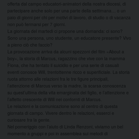
offerta dal campo educatori-animatori della nostra diocesi, di
partecipare anche solo per una parte della settimana…
o un
paio di giorni per chi per motivi di lavoro, di studio o di vacanza
non può fermarsi per 7 giorni.
La giornata del martedi ci propone una domanda: ci sono?
Sono una persona, uno studente, un educatore presente? Vivo
a pieno ciò che faccio?
La provocazione arriva da alcuni spezzoni del film «About a
boy», la storia di Marcus, ragazzino che vive con la mamma
Fiona, che ha tentato il suicidio e per una serie di casuali
eventi conosce Will, trentottenne ricco e superificiale. La storia
ruota attorno alle relazioni fra le tre figure principali,
l’attenzione di Marcus verso la madre, la scarsa conoscenza
su quest’ultima della vita emarginata del figlio, e l’attenzione e
l’affetto crescente di Will nei confornti di Marcus.
Le relazioni e la comunicazione sono al centro di questa
giornata di campo. Vivere dentro le relazioni, esserci e
curiosare fra la gente.
Nel pomeriggio con l’aiuto di Linda Renzoni, viviamo un bel
momento a gruppi e poi in assemblea sui metodi di