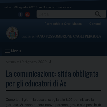
Skip
sabato 08 agosto 2026
San Domenico, sacerdote
to
content
CERCA
Facebook
Youtube
Parrocchie e Orari Messe
Contatti
Menu
19 Agosto 2009
La comunicazione: sfida obbligata
per gli educatori di Ac
Come tutti i giorni la casa si sveglia alle 8.00 per iniziare la
giornata. Arrivano ancora nuove persone, grazie alla possibilità