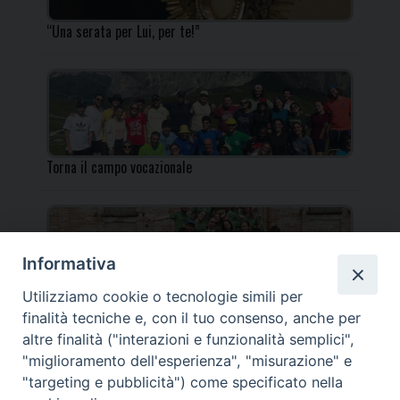
“Una serata per Lui, per te!”
Torna il campo vocazionale
Informativa
Utilizziamo cookie o tecnologie simili per
Torna il Campo Missionario Diocesano
finalità tecniche e, con il tuo consenso, anche per
altre finalità ("interazioni e funzionalità semplici",
"miglioramento dell'esperienza", "misurazione" e
"targeting e pubblicità") come specificato nella