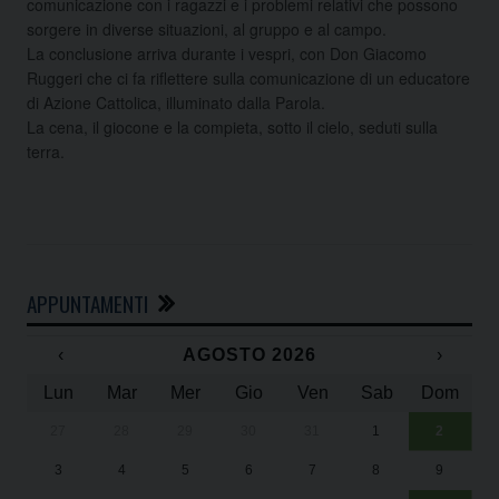
comunicazione con i ragazzi e i problemi relativi che possono
sorgere in diverse situazioni, al gruppo e al campo.
La conclusione arriva durante i vespri, con Don Giacomo
Ruggeri che ci fa riflettere sulla comunicazione di un educatore
di Azione Cattolica, illuminato dalla Parola.
La cena, il giocone e la compieta, sotto il cielo, seduti sulla
terra.
APPUNTAMENTI
‹
AGOSTO 2026
›
Lun
Mar
Mer
Gio
Ven
Sab
Dom
27
28
29
30
31
1
2
Un
25
3
4
5
6
7
8
9
1
Sa