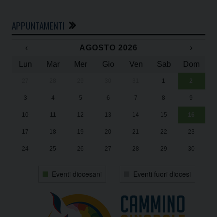
APPUNTAMENTI
‹
AGOSTO 2026
›
Lun
Mar
Mer
Gio
Ven
Sab
Dom
27
28
29
30
31
1
2
Un
25
3
4
5
6
7
8
9
1
Sa
10
11
12
13
14
15
16
17
18
19
20
21
22
23
24
25
26
27
28
29
30
31
1
2
3
4
5
6
Eventi diocesani
Eventi fuori diocesi