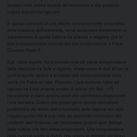
trovano nelle nostre società del benessere e che possono
colpire soprattutto i giovani.
In questo contesto di una visione eminentemente umanistica
della missione dell’università, vorrei accennare brevemente al
superamento di quella frattura tra scienza e religione che fu
una preoccupazione centrale del mio predecessore, il Papa
Giovanni Paolo II.
Egli, come sapete, ha promosso una più piena comprensione
della relazione tra fede e ragione, intese come le due ali con le
quali lo spirito umano è innalzato alla contemplazione della
verità (cfr Fides et ratio, Proemio) L’una sostiene l’altra ed
ognuna ha il suo proprio ambito di azione (cfr ibid., 17),
nonostante vi siano ancora quelli che vorrebbero disgiungere
l’una dall’altra. Coloro che propongono questa esclusione
positivistica del divino dall’universalità della ragione non solo
negano quella che è una delle più profonde convinzioni dei
credenti: essi finiscono per contrastare proprio quel dialogo
delle culture che loro stessi propongono. Una comprensione
della ragione sorda al divino, che relega le religioni nel regno