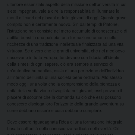
ulteriore essenziale aspetto della missione dell’università in cui
siete impegnati, vale a dire la responsabilità di illuminare le
menti e i cuori dei giovani e delle giovani di oggi. Questo grave
compito non è certamente nuovo. Sin dai tempi di Platone,
l’istruzione non consiste nel mero accumulo di conoscenze o di
abilità, bensì in una paideia, una formazione umana nelle
ricchezze di una tradizione intellettuale finalizzata ad una vita
virtuosa. Se è vero che le grandi università, che nel medioevo
nascevano in tutta Europa, tendevano con fiducia all’ideale
della sintesi di ogni sapere, ciò era sempre a servizio di
un’autentica humanitas, ossia di una perfezione dell’individuo
all’interno dell’unità di una società bene ordinata. Allo stesso
modo oggi: una volta che la comprensione della pienezza e
unità della verità viene risvegliata nei giovani, essi provano il
piacere di scoprire che la domanda su ciò che essi possono
conoscere dispiega loro l’orizzonte della grande avventura su
come debbano essere e cosa debbano compiere.
Deve essere riguadagnata l’idea di una formazione integrale,
basata sull’unità della conoscenza radicata nella verità. Ciò
può contrastare la tendenza, così evidente nella società