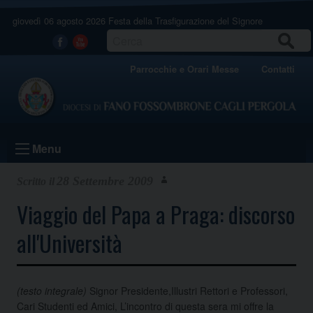
Skip
giovedì 06 agosto 2026
Festa della Trasfigurazione del Signore
to
content
CERCA
Facebook
Youtube
Parrocchie e Orari Messe
Contatti
Menu
28 Settembre 2009
Viaggio del Papa a Praga: discorso
all'Università
(testo integrale)
Signor Presidente,Illustri Rettori e Professori,
Cari Studenti ed Amici, L’incontro di questa sera mi offre la