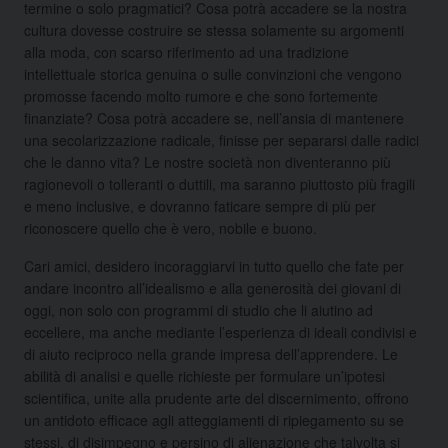
termine o solo pragmatici? Cosa potrà accadere se la nostra
cultura dovesse costruire se stessa solamente su argomenti
alla moda, con scarso riferimento ad una tradizione
intellettuale storica genuina o sulle convinzioni che vengono
promosse facendo molto rumore e che sono fortemente
finanziate? Cosa potrà accadere se, nell’ansia di mantenere
una secolarizzazione radicale, finisse per separarsi dalle radici
che le danno vita? Le nostre società non diventeranno più
ragionevoli o tolleranti o duttili, ma saranno piuttosto più fragili
e meno inclusive, e dovranno faticare sempre di più per
riconoscere quello che è vero, nobile e buono.
Cari amici, desidero incoraggiarvi in tutto quello che fate per
andare incontro all’idealismo e alla generosità dei giovani di
oggi, non solo con programmi di studio che li aiutino ad
eccellere, ma anche mediante l’esperienza di ideali condivisi e
di aiuto reciproco nella grande impresa dell’apprendere. Le
abilità di analisi e quelle richieste per formulare un’ipotesi
scientifica, unite alla prudente arte del discernimento, offrono
un antidoto efficace agli atteggiamenti di ripiegamento su se
stessi, di disimpegno e persino di alienazione che talvolta si