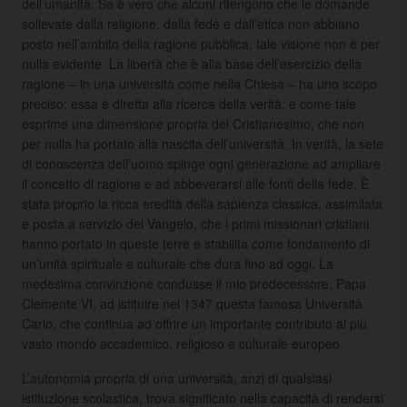
dell’umanità. Se è vero che alcuni ritengono che le domande
sollevate dalla religione, dalla fede e dall’etica non abbiano
posto nell’ambito della ragione pubblica, tale visione non è per
nulla evidente. La libertà che è alla base dell’esercizio della
ragione – in una università come nella Chiesa – ha uno scopo
preciso: essa è diretta alla ricerca della verità, e come tale
esprime una dimensione propria del Cristianesimo, che non
per nulla ha portato alla nascita dell’università. In verità, la sete
di conoscenza dell’uomo spinge ogni generazione ad ampliare
il concetto di ragione e ad abbeverarsi alle fonti della fede. È
stata proprio la ricca eredità della sapienza classica, assimilata
e posta a servizio del Vangelo, che i primi missionari cristiani
hanno portato in queste terre e stabilita come fondamento di
un’unità spirituale e culturale che dura fino ad oggi. La
medesima convinzione condusse il mio predecessore, Papa
Clemente VI, ad istituire nel 1347 questa famosa Università
Carlo, che continua ad offrire un importante contributo al più
vasto mondo accademico, religioso e culturale europeo.
L’autonomia propria di una università, anzi di qualsiasi
istituzione scolastica, trova significato nella capacità di rendersi