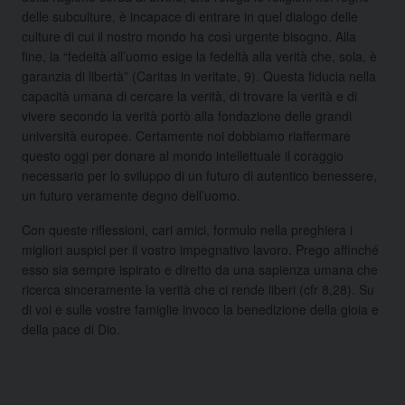
delle subculture, è incapace di entrare in quel dialogo delle
culture di cui il nostro mondo ha così urgente bisogno. Alla
fine, la “fedeltà all’uomo esige la fedeltà alla verità che, sola, è
garanzia di libertà” (Caritas in veritate, 9). Questa fiducia nella
capacità umana di cercare la verità, di trovare la verità e di
vivere secondo la verità portò alla fondazione delle grandi
università europee. Certamente noi dobbiamo riaffermare
questo oggi per donare al mondo intellettuale il coraggio
necessario per lo sviluppo di un futuro di autentico benessere,
un futuro veramente degno dell’uomo.
Con queste riflessioni, cari amici, formulo nella preghiera i
migliori auspici per il vostro impegnativo lavoro. Prego affinché
esso sia sempre ispirato e diretto da una sapienza umana che
ricerca sinceramente la verità che ci rende liberi (cfr 8,28). Su
di voi e sulle vostre famiglie invoco la benedizione della gioia e
della pace di Dio.