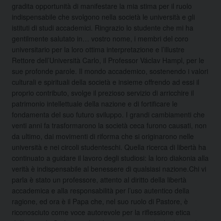
gradita opportunità di manifestare la mia stima per il ruolo
indispensabile che svolgono nella società le università e gli
istituti di studi accademici. Ringrazio lo studente che mi ha
gentilmente salutato in…
vostro nome, i membri del coro
universitario per la loro ottima interpretazione e l’illustre
Rettore dell’Università Carlo, il Professor Václav Hampl, per le
sue profonde parole. Il mondo accademico, sostenendo i valori
culturali e spirituali della società e insieme offrendo ad essi il
proprio contributo, svolge il prezioso servizio di arricchire il
patrimonio intellettuale della nazione e di fortificare le
fondamenta del suo futuro sviluppo. I grandi cambiamenti che
venti anni fa trasformarono la società ceca furono causati, non
da ultimo, dai movimenti di riforma che si originarono nelle
università e nei circoli studenteschi. Quella ricerca di libertà ha
continuato a guidare il lavoro degli studiosi: la loro diakonia alla
verità è indispensabile al benessere di qualsiasi nazione.Chi vi
parla è stato un professore, attento al diritto della libertà
accademica e alla responsabilità per l’uso autentico della
ragione, ed ora è il Papa che, nel suo ruolo di Pastore, è
riconosciuto come voce autorevole per la riflessione etica