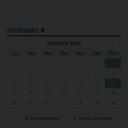
APPUNTAMENTI
‹
AGOSTO 2026
›
Lun
Mar
Mer
Gio
Ven
Sab
Dom
27
28
29
30
31
1
2
Un
25
3
4
5
6
7
8
9
1
Sa
10
11
12
13
14
15
16
17
18
19
20
21
22
23
24
25
26
27
28
29
30
31
1
2
3
4
5
6
Eventi diocesani
Eventi fuori diocesi