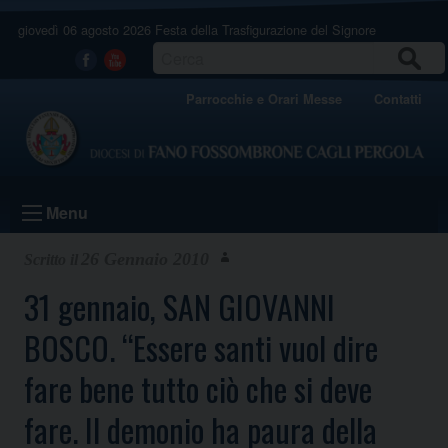
Skip
giovedì 06 agosto 2026
Festa della Trasfigurazione del Signore
to
content
CERCA
Facebook
Youtube
Parrocchie e Orari Messe
Contatti
Menu
26 Gennaio 2010
31 gennaio, SAN GIOVANNI
BOSCO. “Essere santi vuol dire
fare bene tutto ciò che si deve
fare. Il demonio ha paura della