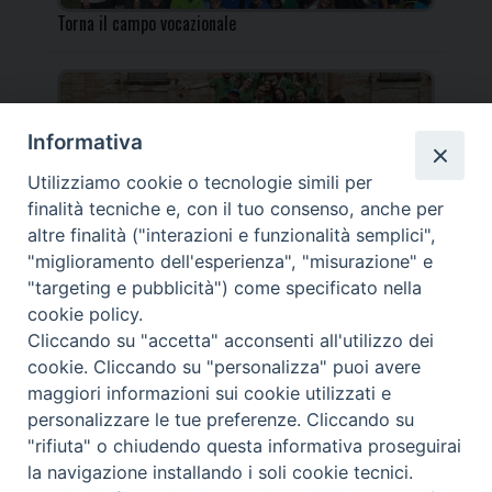
Torna il campo vocazionale
Informativa
Utilizziamo cookie o tecnologie simili per
Torna il Campo Missionario Diocesano
finalità tecniche e, con il tuo consenso, anche per
altre finalità ("interazioni e funzionalità semplici",
"miglioramento dell'esperienza", "misurazione" e
"targeting e pubblicità") come specificato nella
cookie policy.
_____________________________________________________
Cliccando su "accetta" acconsenti all'utilizzo dei
_____________________________
cookie. Cliccando su "personalizza" puoi avere
DIOCESI DI FANO FOSSOMBRONE CAGLI PERGOLA | Via Roma,
maggiori informazioni sui cookie utilizzati e
118 - 61032 FANO (PU) |
personalizzare le tue preferenze. Cliccando su
Tel. 0721 803737 o 826044 | Cod. Fiscale 90003900413
"rifiuta" o chiudendo questa informativa proseguirai
Note legali
|
Privacy
la navigazione installando i soli cookie tecnici.
© TUTTI I DIRITTI RISERVATI