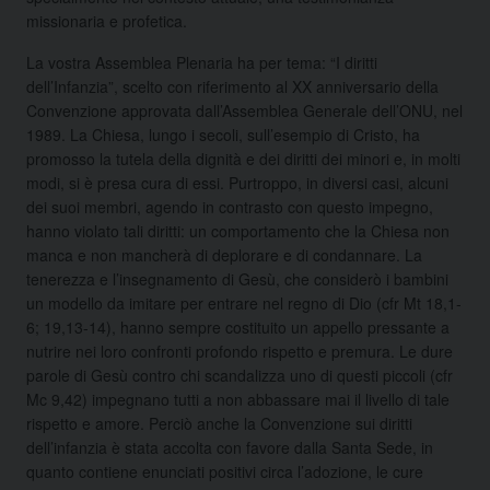
missionaria e profetica.
La vostra Assemblea Plenaria ha per tema: “I diritti
dell’Infanzia”, scelto con riferimento al XX anniversario della
Convenzione approvata dall’Assemblea Generale dell’ONU, nel
1989. La Chiesa, lungo i secoli, sull’esempio di Cristo, ha
promosso la tutela della dignità e dei diritti dei minori e, in molti
modi, si è presa cura di essi. Purtroppo, in diversi casi, alcuni
dei suoi membri, agendo in contrasto con questo impegno,
hanno violato tali diritti: un comportamento che la Chiesa non
manca e non mancherà di deplorare e di condannare. La
tenerezza e l’insegnamento di Gesù, che considerò i bambini
un modello da imitare per entrare nel regno di Dio (cfr Mt 18,1-
6; 19,13-14), hanno sempre costituito un appello pressante a
nutrire nei loro confronti profondo rispetto e premura. Le dure
parole di Gesù contro chi scandalizza uno di questi piccoli (cfr
Mc 9,42) impegnano tutti a non abbassare mai il livello di tale
rispetto e amore. Perciò anche la Convenzione sui diritti
dell’infanzia è stata accolta con favore dalla Santa Sede, in
quanto contiene enunciati positivi circa l’adozione, le cure