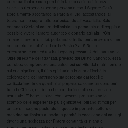
porre particolare cura perché in tale occasione i fidanzati
ravvivino il proprio rapporto personale con il Signore Gesù,
specialmente ascoltando la Parola di Dio, accostandosi ai
Sacramenti e soprattutto partecipando all’Eucaristia. Solo
ponendo Cristo al centro dell’esistenza personale e di coppia è
possibile vivere l’amore autentico e donarlo agli altri: “Chi
rimane in me, e io in lui, porta molto frutto, perché senza di me
non potete far nulla” ci ricorda Gesù (Gv 15,5). La
preparazione immediata ha luogo in prossimità del matrimonio.
Oltre all’esame dei fidanzati, previsto dal Diritto Canonico, essa
potrebbe comprendere una catechesi sul Rito del matrimonio e
sul suo significato, il ritiro spirituale e la cura affinché la
celebrazione del matrimonio sia percepita dai fedeli e
particolarmente da quanti vi si preparano, come un dono per
tutta la Chiesa, un dono che contribuisce alla sua crescita
spirituale. E’ bene, inoltre, che i Vescovi promuovano lo
scambio delle esperienze più significative, offrano stimoli per
un serio impegno pastorale in questo importante settore e
mostrino particolare attenzione perché la vocazione dei coniugi
diventi una ricchezza per l’intera comunità cristiana e,
specialmente nel contesto attuale, una testimonianza