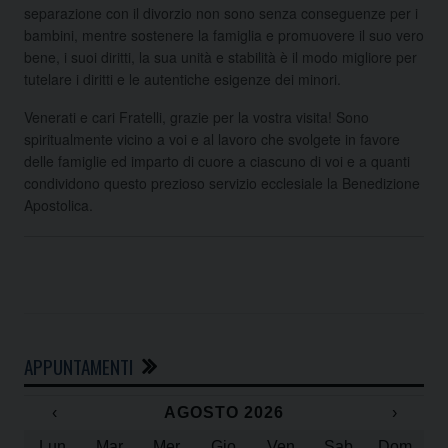
separazione con il divorzio non sono senza conseguenze per i
bambini, mentre sostenere la famiglia e promuovere il suo vero
bene, i suoi diritti, la sua unità e stabilità è il modo migliore per
tutelare i diritti e le autentiche esigenze dei minori.
Venerati e cari Fratelli, grazie per la vostra visita! Sono
spiritualmente vicino a voi e al lavoro che svolgete in favore
delle famiglie ed imparto di cuore a ciascuno di voi e a quanti
condividono questo prezioso servizio ecclesiale la Benedizione
Apostolica.
APPUNTAMENTI
‹
AGOSTO 2026
›
Lun
Mar
Mer
Gio
Ven
Sab
Dom