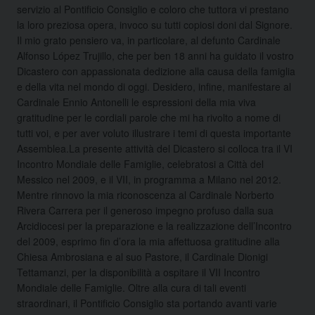
servizio al Pontificio Consiglio e coloro che tuttora vi prestano
la loro preziosa opera, invoco su tutti copiosi doni dal Signore.
Il mio grato pensiero va, in particolare, al defunto Cardinale
Alfonso López Trujillo, che per ben 18 anni ha guidato il vostro
Dicastero con appassionata dedizione alla causa della famiglia
e della vita nel mondo di oggi. Desidero, infine, manifestare al
Cardinale Ennio Antonelli le espressioni della mia viva
gratitudine per le cordiali parole che mi ha rivolto a nome di
tutti voi, e per aver voluto illustrare i temi di questa importante
Assemblea.La presente attività del Dicastero si colloca tra il VI
Incontro Mondiale delle Famiglie, celebratosi a Città del
Messico nel 2009, e il VII, in programma a Milano nel 2012.
Mentre rinnovo la mia riconoscenza al Cardinale Norberto
Rivera Carrera per il generoso impegno profuso dalla sua
Arcidiocesi per la preparazione e la realizzazione dell’Incontro
del 2009, esprimo fin d’ora la mia affettuosa gratitudine alla
Chiesa Ambrosiana e al suo Pastore, il Cardinale Dionigi
Tettamanzi, per la disponibilità a ospitare il VII Incontro
Mondiale delle Famiglie. Oltre alla cura di tali eventi
straordinari, il Pontificio Consiglio sta portando avanti varie