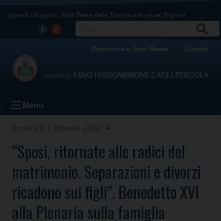
Skip
giovedì 06 agosto 2026
Festa della Trasfigurazione del Signore
to
content
CERCA
Facebook
Youtube
Parrocchie e Orari Messe
Contatti
Menu
8 Febbraio 2010
“Sposi, ritornate alle radici del
matrimonio. Separazioni e divorzi
ricadono sui figli”. Benedetto XVI
alla Plenaria sulla famiglia