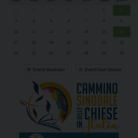
27
28
29
30
31
1
2
Un
25
3
4
5
6
7
8
9
1
Sa
10
11
12
13
14
15
16
17
18
19
20
21
22
23
24
25
26
27
28
29
30
31
1
2
3
4
5
6
Eventi diocesani
Eventi fuori diocesi