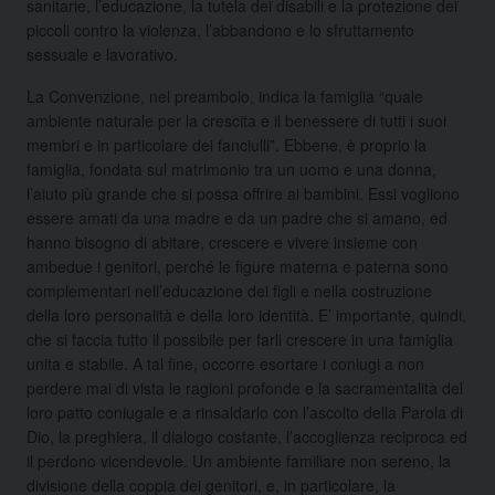
sanitarie, l’educazione, la tutela dei disabili e la protezione dei
piccoli contro la violenza, l’abbandono e lo sfruttamento
sessuale e lavorativo.
La Convenzione, nel preambolo, indica la famiglia “quale
ambiente naturale per la crescita e il benessere di tutti i suoi
membri e in particolare dei fanciulli”. Ebbene, è proprio la
famiglia, fondata sul matrimonio tra un uomo e una donna,
l’aiuto più grande che si possa offrire ai bambini. Essi vogliono
essere amati da una madre e da un padre che si amano, ed
hanno bisogno di abitare, crescere e vivere insieme con
ambedue i genitori, perché le figure materna e paterna sono
complementari nell’educazione dei figli e nella costruzione
della loro personalità e della loro identità. E’ importante, quindi,
che si faccia tutto il possibile per farli crescere in una famiglia
unita e stabile. A tal fine, occorre esortare i coniugi a non
perdere mai di vista le ragioni profonde e la sacramentalità del
loro patto coniugale e a rinsaldarlo con l’ascolto della Parola di
Dio, la preghiera, il dialogo costante, l’accoglienza reciproca ed
il perdono vicendevole. Un ambiente familiare non sereno, la
divisione della coppia dei genitori, e, in particolare, la