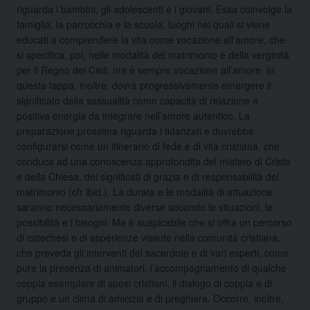
riguarda i bambini, gli adolescenti e i giovani. Essa coinvolge la
famiglia, la parrocchia e la scuola, luoghi nei quali si viene
educati a comprendere la vita come vocazione all’amore, che
si specifica, poi, nelle modalità del matrimonio e della verginità
per il Regno dei Cieli, ma è sempre vocazione all’amore. In
questa tappa, inoltre, dovrà progressivamente emergere il
significato della sessualità come capacità di relazione e
positiva energia da integrare nell’amore autentico. La
preparazione prossima riguarda i fidanzati e dovrebbe
configurarsi come un itinerario di fede e di vita cristiana, che
conduca ad una conoscenza approfondita del mistero di Cristo
e della Chiesa, dei significati di grazia e di responsabilità del
matrimonio (cfr ibid.). La durata e le modalità di attuazione
saranno necessariamente diverse secondo le situazioni, le
possibilità e i bisogni. Ma è auspicabile che si offra un percorso
di catechesi e di esperienze vissute nella comunità cristiana,
che preveda gli interventi del sacerdote e di vari esperti, come
pure la presenza di animatori, l’accompagnamento di qualche
coppia esemplare di sposi cristiani, il dialogo di coppia e di
gruppo e un clima di amicizia e di preghiera. Occorre, inoltre,