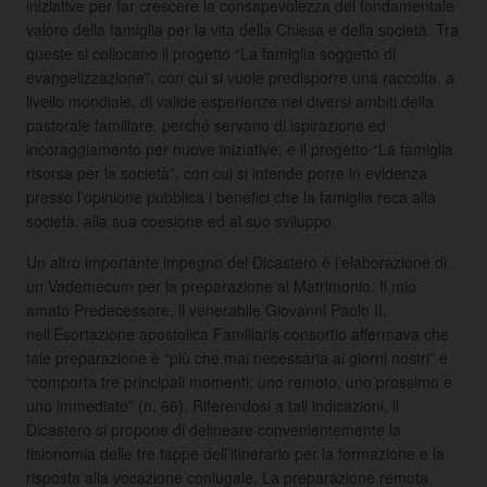
iniziative per far crescere la consapevolezza del fondamentale
valore della famiglia per la vita della Chiesa e della società. Tra
queste si collocano il progetto “La famiglia soggetto di
evangelizzazione”, con cui si vuole predisporre una raccolta, a
livello mondiale, di valide esperienze nei diversi ambiti della
pastorale familiare, perché servano di ispirazione ed
incoraggiamento per nuove iniziative; e il progetto “La famiglia
risorsa per la società”, con cui si intende porre in evidenza
presso l’opinione pubblica i benefici che la famiglia reca alla
società, alla sua coesione ed al suo sviluppo.
Un altro importante impegno del Dicastero è l’elaborazione di
un Vademecum per la preparazione al Matrimonio. Il mio
amato Predecessore, il venerabile Giovanni Paolo II,
nell’Esortazione apostolica Familiaris consortio affermava che
tale preparazione è “più che mai necessaria ai giorni nostri” e
“comporta tre principali momenti: uno remoto, uno prossimo e
uno immediato” (n. 66). Riferendosi a tali indicazioni, il
Dicastero si propone di delineare convenientemente la
fisionomia delle tre tappe dell’itinerario per la formazione e la
risposta alla vocazione coniugale. La preparazione remota