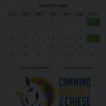
‹
AGOSTO 2026
›
Lun
Mar
Mer
Gio
Ven
Sab
Dom
27
28
29
30
31
1
2
Un
25
3
4
5
6
7
8
9
1
Sa
10
11
12
13
14
15
16
17
18
19
20
21
22
23
24
25
26
27
28
29
30
31
1
2
3
4
5
6
Eventi diocesani
Eventi fuori diocesi