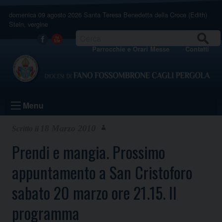
Skip
domenica 09 agosto 2026
Santa Teresa Benedetta della Croce (Edith)
to
Stein, vergine
content
CERCA
Facebook
Youtube
Parrocchie e Orari Messe
Contatti
Menu
18 Marzo 2010
Prendi e mangia. Prossimo
appuntamento a San Cristoforo
sabato 20 marzo ore 21.15. Il
programma