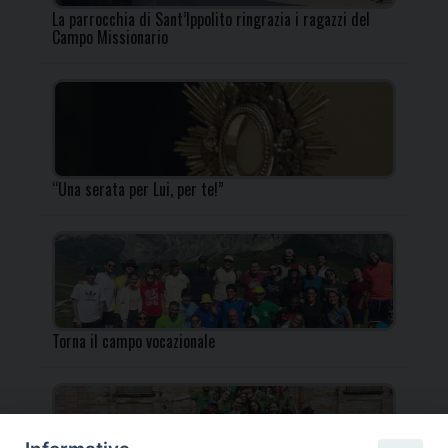
La parrocchia di Sant’Ippolito ringrazia i ragazzi del
Campo Missionario
“Una serata per Lui, per te!”
Torna il campo vocazionale