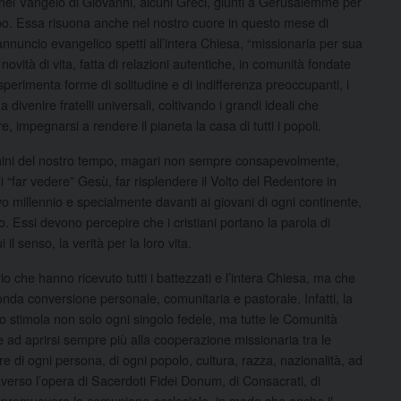
 nel Vangelo di Giovanni, alcuni Greci, giunti a Gerusalemme per
ippo. Essa risuona anche nel nostro cuore in questo mese di
annuncio evangelico spetti all’intera Chiesa, “missionaria per sua
 novità di vita, fatta di relazioni autentiche, in comunità fondate
perimenta forme di solitudine e di indifferenza preoccupanti, i
divenire fratelli universali, coltivando i grandi ideali che
re, impegnarsi a rendere il pianeta la casa di tutti i popoli.
uomini del nostro tempo, magari non sempre consapevolmente,
 “far vedere” Gesù, far risplendere il Volto del Redentore in
vo millennio e specialmente davanti ai giovani di ogni continente,
co. Essi devono percepire che i cristiani portano la parola di
il senso, la verità per la loro vita.
che hanno ricevuto tutti i battezzati e l’intera Chiesa, ma che
nda conversione personale, comunitaria e pastorale. Infatti, la
 stimola non solo ogni singolo fedele, ma tutte le Comunità
 ad aprirsi sempre più alla cooperazione missionaria tra le
 di ogni persona, di ogni popolo, cultura, razza, nazionalità, ad
verso l’opera di Sacerdoti Fidei Donum, di Consacrati, di
 di promuovere la comunione ecclesiale, in modo che anche il