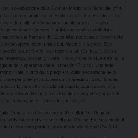
re, con la celebrazione della Giornata Missionaria Mondiale, offre
ita Consacrata, ai Movimenti Ecclesiali, all’intero Popolo di Dio,
gelo e dare alle attività pastorali un più ampio…
respiro
intensamente i percorsi liturgici e catechetici, caritativi e
ensa della sua Parola e dell’Eucaristia, per gustare il dono della
 più consapevolmente uniti a Lui, Maestro e Signore. Egli
 anch’io lo amerò e mi manifesterò a lui” (Gv 14,21). Solo a
ia l’esistenza, possiamo vivere in comunione con Lui e tra noi, e
 ragione della speranza che è in noi (cfr 1Pt 3,15). Una fede
ento filiale, nutrita dalla preghiera, dalla meditazione della
è condizione per poter promuovere un umanesimo nuovo, fondato
rendono le varie attività ecclesiali dopo la pausa estiva, e la
hiera del Santo Rosario, a contemplare il progetto d’amore del
forse questo anche il senso della missione?
glio, l’Amato, e a riconoscerci tutti fratelli in Lui, Dono di
to, e Rivelatore del vero volto di quel Dio che “ha tanto amato il
e in Lui non vada perduto, ma abbia la vita eterna” (Gv 3,16).