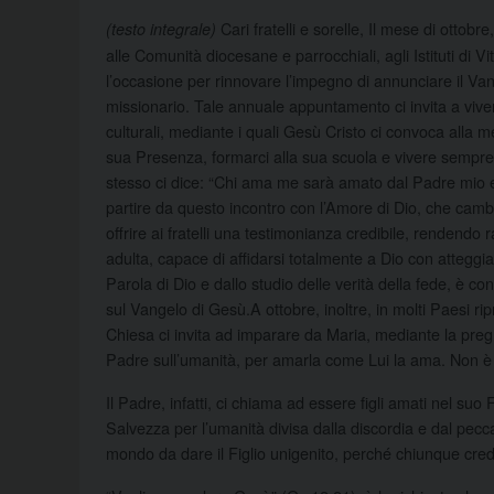
Cari fratelli e sorelle, Il mese di ottob
(testo integrale)
alle Comunità diocesane e parrocchiali, agli Istituti di V
l’occasione per rinnovare l’impegno di annunciare il Van
missionario. Tale annuale appuntamento ci invita a vivere 
culturali, mediante i quali Gesù Cristo ci convoca alla m
sua Presenza, formarci alla sua scuola e vivere sempre
stesso ci dice: “Chi ama me sarà amato dal Padre mio e
partire da questo incontro con l’Amore di Dio, che camb
offrire ai fratelli una testimonianza credibile, rendendo
adulta, capace di affidarsi totalmente a Dio con atteggiam
Parola di Dio e dallo studio delle verità della fede, 
sul Vangelo di Gesù.A ottobre, inoltre, in molti Paesi rip
Chiesa ci invita ad imparare da Maria, mediante la preg
Padre sull’umanità, per amarla come Lui la ama. Non è 
Il Padre, infatti, ci chiama ad essere figli amati nel suo Fi
Salvezza per l’umanità divisa dalla discordia e dal pecca
mondo da dare il Figlio unigenito, perché chiunque cred