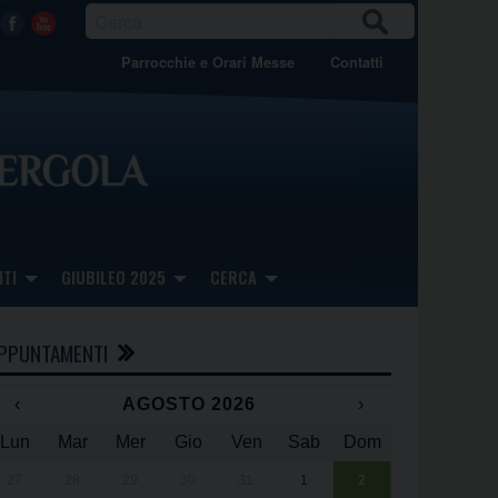
CER
Facebook
Youtube
CA
Parrocchie e Orari Messe
Contatti
TI
GIUBILEO 2025
CERCA
PPUNTAMENTI
‹
AGOSTO 2026
›
Lun
Mar
Mer
Gio
Ven
Sab
Dom
x
x
27
28
29
30
31
1
2
Una giornata 
25° anniversa