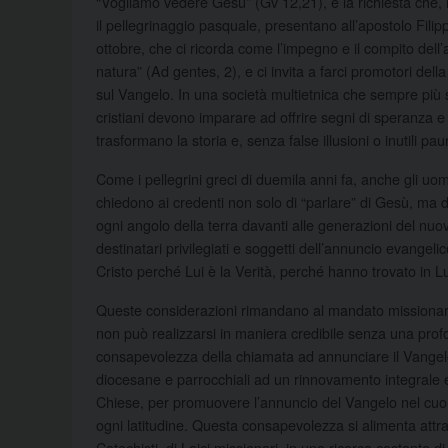
“Vogliamo vedere Gesù” (Gv 12,21), è la richiesta che,
il pellegrinaggio pasquale, presentano all’apostolo Fil
ottobre, che ci ricorda come l’impegno e il compito dell’
natura” (Ad gentes, 2), e ci invita a farci promotori della
sul Vangelo. In una società multietnica che sempre più s
cristiani devono imparare ad offrire segni di speranza e a 
trasformano la storia e, senza false illusioni o inutili pau
Come i pellegrini greci di duemila anni fa, anche gli 
chiedono ai credenti non solo di “parlare” di Gesù, ma di
ogni angolo della terra davanti alle generazioni del nuo
destinatari privilegiati e soggetti dell’annuncio evangeli
Cristo perché Lui è la Verità, perché hanno trovato in Lui 
Queste considerazioni rimandano al mandato missionario 
non può realizzarsi in maniera credibile senza una profo
consapevolezza della chiamata ad annunciare il Vangelo
diocesane e parrocchiali ad un rinnovamento integrale e
Chiese, per promuovere l’annuncio del Vangelo nel cuore
ogni latitudine. Questa consapevolezza si alimenta attra
Catechisti, di Laici missionari, in una ricerca costante