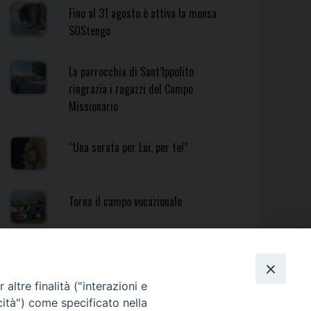
Fino al 31 agosto è attiva la mensa
SOStengo
La parrocchia di Sant’Ippolito
ringrazia i ragazzi del Campo
Missionario
“Una serata per Lui, per te!”
Torna il campo vocazionale
Torna il Campo Missionario
Diocesano
altre finalità ("interazioni e
cità") come specificato nella