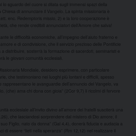
i lo sguardo del cuore si dilata sugli immensi spazi della
la Chiesa di annunciare il Vangelo. La spinta missionaria è
 Lett. enc. Redemptoris missio, 2) e la loro cooperazione è
arietà, che rende credibili annunciatori dell’Amore che salva!
tante le difficoltà economiche, all’impegno dell’aiuto fraterno e
more e di condivisione, che il servizio prezioso delle Pontificie
a distribuire, sosterrà la formazione di sacerdoti, seminaristi e
erà le giovani comunità ecclesiali.
issionaria Mondiale, desidero esprimere, con particolare
rie, che testimoniano nei luoghi più lontani e difficili, spesso
che rappresentano le avanguardie dell’annuncio del Vangelo, va
Dio, (che) ama chi dona con gioia” (2Cor 9,7) li ricolmi di fervore
tà ecclesiale all’invito divino all’amore dei fratelli susciterà una
.26), che lasciandosi sorprendere dal mistero di Dio amore, il
o Figlio, nato da donna” (Gal 4,4), donerà fiducia e audacia a
ci di essere “lieti nella speranza” (Rm 12,12) nel realizzare il