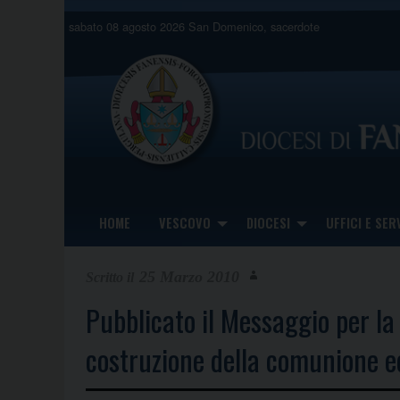
Skip
sabato 08 agosto 2026
San Domenico, sacerdote
to
content
HOME
VESCOVO
DIOCESI
UFFICI E SERV
25 Marzo 2010
Pubblicato il Messaggio per la
costruzione della comunione ec