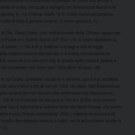
dello di unità, nel quale il Vangelo sia fermento di libertà e di
d gentes, 8). La Chiesa, infatti, “è in Cristo come sacramento,
l’unità di tutto il genere umano” (Lumen gentium, 1).
o di Dio, Gesù Cristo, che, nell’annuncio della Chiesa, raggiunge
 Padre e lo Spirito Santo (cfr 1Gv 1,3). Il Cristo stabilisce la
o è carità» (1 Gv 4,8) e insieme ci insegna che la legge
della trasformazione del mondo, è il nuovo comandamento
na, sono da Lui resi certi che la strada della carità è aperta a
aternità universale non sono vani” (Gaudium et spes, 38).
n cui Cristo, presente nel pane e nel vino, con il suo sacrificio
io uno e trino e fra di noi (cfr 1Cor 10,16ss). Nell’Esortazione
siamo tenere per noi l’amore che celebriamo nel Sacramento.
 Ciò di cui il mondo ha bisogno è l’amore di Dio, è incontrare
ristia non è solo fonte e culmine della vita della Chiesa, ma anche
ca è una Chiesa missionaria” (Ibid.), capace di portare tutti
“quello che abbiamo veduto e udito, noi lo annunciamo anche a
1,3).