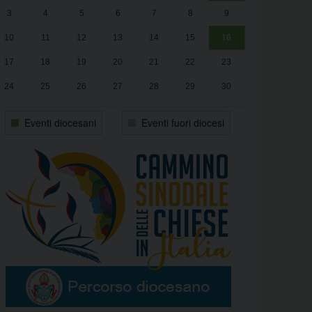
3
4
5
6
7
8
9
alle
Luca Santini
13:00
10
11
12
13
14
15
16
17
18
19
20
21
22
23
24
25
26
27
28
29
30
31
1
2
3
4
5
6
Eventi diocesani
Eventi fuori diocesi