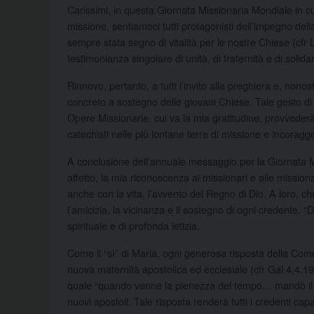
Carissimi, in questa Giornata Missionaria Mondiale in cu
missione, sentiamoci tutti protagonisti dell’impegno del
sempre stata segno di vitalità per le nostre Chiese (cfr
testimonianza singolare di unità, di fraternità e di solid
Rinnovo, pertanto, a tutti l’invito alla preghiera e, nonos
concreto a sostegno delle giovani Chiese. Tale gesto di a
Opere Missionarie, cui va la mia gratitudine, provvederà 
catechisti nelle più lontane terre di missione e incoragg
A conclusione dell’annuale messaggio per la Giornata M
affetto, la mia riconoscenza ai missionari e alle missiona
anche con la vita, l’avvento del Regno di Dio. A loro, 
l’amicizia, la vicinanza e il sostegno di ogni credente. “
spirituale e di profonda letizia.
Come il “sì” di Maria, ogni generosa risposta della Comuni
nuova maternità apostolica ed ecclesiale (cfr Gal 4,4.19
quale “quando venne la pienezza del tempo… mandò il su
nuovi apostoli. Tale risposta renderà tutti i credenti capa