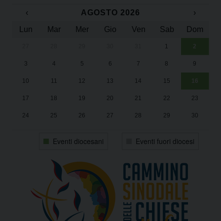
‹
AGOSTO 2026
›
Lun
Mar
Mer
Gio
Ven
Sab
Dom
27
28
29
30
31
1
2
Un
25
3
4
5
6
7
8
9
1
Sa
10
11
12
13
14
15
16
17
18
19
20
21
22
23
24
25
26
27
28
29
30
31
1
2
3
4
5
6
Eventi diocesani
Eventi fuori diocesi