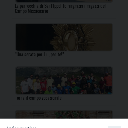
La parrocchia di Sant’Ippolito ringrazia i ragazzi del
Campo Missionario
“Una serata per Lui, per te!”
Torna il campo vocazionale