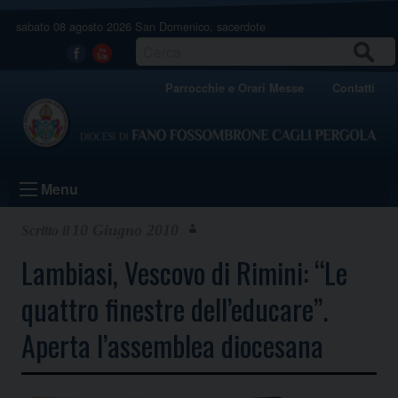
Skip
sabato 08 agosto 2026
San Domenico, sacerdote
to
content
CERCA
Facebook
Youtube
Parrocchie e Orari Messe
Contatti
Menu
10 Giugno 2010
Lambiasi, Vescovo di Rimini: “Le
quattro finestre dell’educare”.
Aperta l’assemblea diocesana