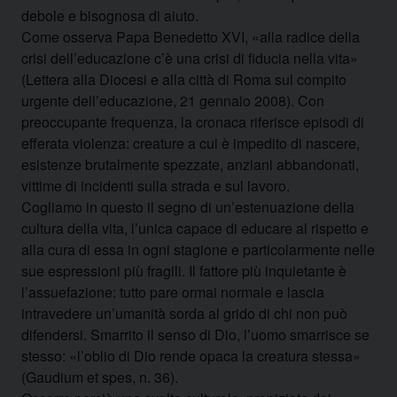
debole e bisognosa di aiuto.
Come osserva Papa Benedetto XVI, «alla radice della
crisi dell’educazione c’è una crisi di fiducia nella vita»
(Lettera alla Diocesi e alla città di Roma sul compito
urgente dell’educazione, 21 gennaio 2008). Con
preoccupante frequenza, la cronaca riferisce episodi di
efferata violenza: creature a cui è impedito di nascere,
esistenze brutalmente spezzate, anziani abbandonati,
vittime di incidenti sulla strada e sul lavoro.
Cogliamo in questo il segno di un’estenuazione della
cultura della vita, l’unica capace di educare al rispetto e
alla cura di essa in ogni stagione e particolarmente nelle
sue espressioni più fragili. Il fattore più inquietante è
l’assuefazione: tutto pare ormai normale e lascia
intravedere un’umanità sorda al grido di chi non può
difendersi. Smarrito il senso di Dio, l’uomo smarrisce se
stesso: «l’oblio di Dio rende opaca la creatura stessa»
(Gaudium et spes, n. 36).