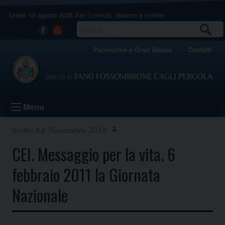
Skip
lunedì 10 agosto 2026
San Lorenzo, diacono e martire
to
content
CERCA
Facebook
Youtube
Parrocchie e Orari Messe
Contatti
Menu
4 Novembre 2010
CEI. Messaggio per la vita. 6
febbraio 2011 la Giornata
Nazionale