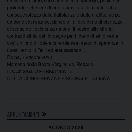
necessario, però, che l’anelito alla fraternità, posto nel
profondo del cuore di ogni uomo, sia illuminato dalla
consapevolezza della figliolanza e dalla gratitudine per
un dono così grande, dando ali al desiderio di pienezza
di senso dell’esistenza umana. Il nostro stile di vita,
contraddistinto dall’impegno per il dono di sé, diventa
così un inno di lode e ci rende seminatori di speranza in
questi tempi difficili ed entusiasmanti.
Roma, 7 ottobre 2010
Memoria della Beata Vergine del Rosario
IL CONSIGLIO PERMANENTE
DELLA CONFERENZA EPISCOPALE ITALIANA
APPUNTAMENTI
‹
AGOSTO 2026
›