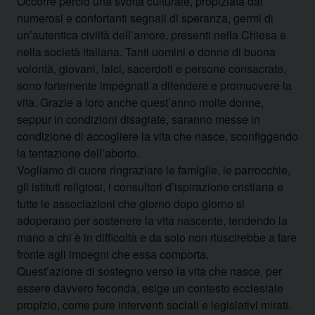
Occorre perciò una svolta culturale, propiziata dai
numerosi e confortanti segnali di speranza, germi di
un’autentica civiltà dell’amore, presenti nella Chiesa e
nella società italiana. Tanti uomini e donne di buona
volontà, giovani, laici, sacerdoti e persone consacrate,
sono fortemente impegnati a difendere e promuovere la
vita. Grazie a loro anche quest’anno molte donne,
seppur in condizioni disagiate, saranno messe in
condizione di accogliere la vita che nasce, sconfiggendo
la tentazione dell’aborto.
Vogliamo di cuore ringraziare le famiglie, le parrocchie,
gli istituti religiosi, i consultori d’ispirazione cristiana e
tutte le associazioni che giorno dopo giorno si
adoperano per sostenere la vita nascente, tendendo la
mano a chi è in difficoltà e da solo non riuscirebbe a fare
fronte agli impegni che essa comporta.
Quest’azione di sostegno verso la vita che nasce, per
essere davvero feconda, esige un contesto ecclesiale
propizio, come pure interventi sociali e legislativi mirati.