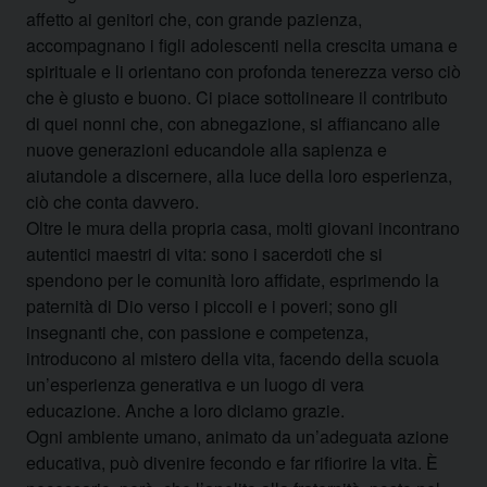
affetto ai genitori che, con grande pazienza,
accompagnano i figli adolescenti nella crescita umana e
spirituale e li orientano con profonda tenerezza verso ciò
che è giusto e buono. Ci piace sottolineare il contributo
di quei nonni che, con abnegazione, si affiancano alle
nuove generazioni educandole alla sapienza e
aiutandole a discernere, alla luce della loro esperienza,
ciò che conta davvero.
Oltre le mura della propria casa, molti giovani incontrano
autentici maestri di vita: sono i sacerdoti che si
spendono per le comunità loro affidate, esprimendo la
paternità di Dio verso i piccoli e i poveri; sono gli
insegnanti che, con passione e competenza,
introducono al mistero della vita, facendo della scuola
un’esperienza generativa e un luogo di vera
educazione. Anche a loro diciamo grazie.
Ogni ambiente umano, animato da un’adeguata azione
educativa, può divenire fecondo e far rifiorire la vita. È