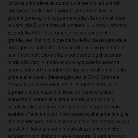
Occorre diffondere un nuovo umanesimo, educando
ogni persona di buona volontà, e in particolare le
giovani generazioni, a guardare alla vita come al dono
più alto che Dio ha fatto all’umanità. «L’uomo – afferma
Benedetto XVI – è veramente creato per ciò che è
grande, per l’infinito. Il desiderio della vita più grande è
un segno del fatto che ci ha creati Lui, che portiamo la
sua “impronta”. Dio è vita, e per questo ogni creatura
tende alla vita; in modo unico e speciale la persona
umana, fatta ad immagine di Dio, aspira all’amore, alla
gioia e alla pace» (Messaggio per la XXVI Giornata
Mondiale della Gioventù 2011, 6 agosto 2010, n. 1).
È proprio la bellezza e la forza dell’amore a dare
pienezza di senso alla vita e a tradursi in spirito di
sacrificio, dedizione generosa e accompagnamento
assiduo. Pensiamo con riconoscenza alle tante famiglie
che accudiscono nelle loro case i familiari anziani e agli
sposi che, talvolta anche in ristrettezze economiche,
accolgono con slancio nuove creature. Guardiamo con