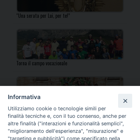
“Una serata per Lui, per te!”
Torna il campo vocazionale
Informativa
Utilizziamo cookie o tecnologie simili per
Torna il Campo Missionario Diocesano
finalità tecniche e, con il tuo consenso, anche per
altre finalità ("interazioni e funzionalità semplici",
"miglioramento dell'esperienza", "misurazione" e
"targeting e pubblicità") come specificato nella