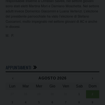
responsabile insieme a Christian Savelli, nel settore giovani
sono stati eletti Martina Mori e Damiano Moschetta. Nel settore
adulti invece Domenico Giacomini e Luana Vertenzi. L’elezione
del presidente parrocchiale ha visto l’elezione di Stefano
Cuccaroni, molto impegnato nel settore giovani di AC e anche
in diocesi.
M. P.
APPUNTAMENTI
‹
AGOSTO 2026
›
Lun
Mar
Mer
Gio
Ven
Sab
Dom
27
28
29
30
31
1
2
Un
25
3
4
5
6
7
8
9
1
Sa