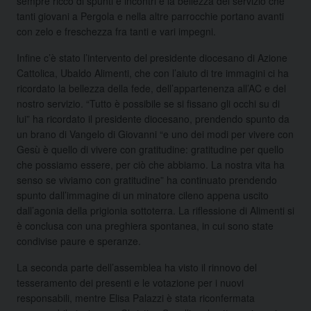
sempre ricco di spunti e incontri e la bellezza del servizio che
tanti giovani a Pergola e nella altre parrocchie portano avanti
con zelo e freschezza fra tanti e vari impegni.
Infine c’è stato l’intervento del presidente diocesano di Azione
Cattolica, Ubaldo Alimenti, che con l’aiuto di tre immagini ci ha
ricordato la bellezza della fede, dell’appartenenza all’AC e del
nostro servizio. “Tutto è possibile se si fissano gli occhi su di
lui” ha ricordato il presidente diocesano, prendendo spunto da
un brano di Vangelo di Giovanni “e uno dei modi per vivere con
Gesù è quello di vivere con gratitudine: gratitudine per quello
che possiamo essere, per ciò che abbiamo. La nostra vita ha
senso se viviamo con gratitudine” ha continuato prendendo
spunto dall’immagine di un minatore cileno appena uscito
dall’agonia della prigionia sottoterra. La riflessione di Alimenti si
è conclusa con una preghiera spontanea, in cui sono state
condivise paure e speranze.
La seconda parte dell’assemblea ha visto il rinnovo del
tesseramento dei presenti e le votazione per i nuovi
responsabili, mentre Elisa Palazzi è stata riconfermata