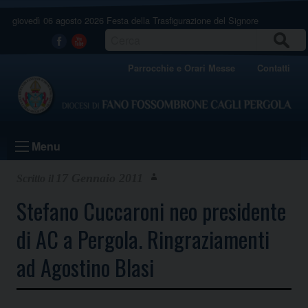
Skip
giovedì 06 agosto 2026
Festa della Trasfigurazione del Signore
to
content
CERCA
Facebook
Youtube
Parrocchie e Orari Messe
Contatti
Menu
17 Gennaio 2011
Stefano Cuccaroni neo presidente
di AC a Pergola. Ringraziamenti
ad Agostino Blasi