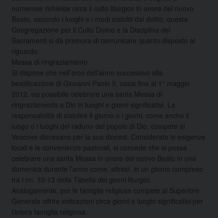
numerose richieste circa il culto liturgico in onore del nuovo
Beato, secondo i luoghi e i modi stabiliti dal diritto, questa
Congregazione per il Culto Divino e la Disciplina dei
Sacramenti si dà premura di comunicare quanto disposto al
riguardo.
Messa di ringraziamento
Si dispone che nell’arco dell’anno successivo alla
beatificazione di Giovanni Paolo II, ossia fino al 1° maggio
2012, sia possibile celebrare una santa Messa di
ringraziamento a Dio in luoghi e giorni significativi. La
responsabilità di stabilire il giorno o i giorni, come anche il
luogo o i luoghi del raduno del popolo di Dio, compete al
Vescovo diocesano per la sua diocesi. Considerate le esigenze
locali e le convenienze pastorali, si concede che si possa
celebrare una santa Messa in onore del nuovo Beato in una
domenica durante l’anno come, altresì, in un giorno compreso
tra i nn. 10-13 della Tabella dei giorni liturgici.
Analogamente, per le famiglie religiose compete al Superiore
Generale offrire indicazioni circa giorni e luoghi significativi per
l’intera famiglia religiosa.