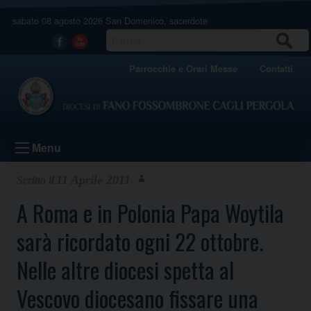
Skip
sabato 08 agosto 2026
San Domenico, sacerdote
to
content
CERCA
Facebook
Youtube
Parrocchie e Orari Messe
Contatti
Menu
11 Aprile 2011
A Roma e in Polonia Papa Woytila
sarà ricordato ogni 22 ottobre.
Nelle altre diocesi spetta al
Vescovo diocesano fissare una