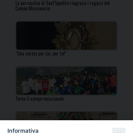
La parrocchia di Sant’Ippolito ringrazia i ragazzi del
Campo Missionario
“Una serata per Lui, per te!”
Torna il campo vocazionale
Informativa