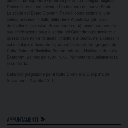
diocesi, dal Superiore Generale per la sua famiglia religiosa.
Dedicazione di una chiesa a Dio in onore del nuovo Beato
La scelta del Beato Giovanni Paolo II come titolare di una
chiesa prevede l’indulto della Sede Apostolica (cfr. Ordo
dedicationis ecclesiae, Praenotanda n. 4), eccetto quando la
sua celebrazione sia già iscritta nel Calendario particolare: in
questo caso non è richiesto l’indulto e al Beato, nella chiesa in
cui è titolare, è riservato il grado di festa (cfr. Congregatio de
Cultu Divino et Disciplina Sacramentorum, Notificatio de cultu
Beatorum, 21 maggio 1999, n. 9). Nonostante qualsiasi cosa
in contrario.
Dalla Congregazione per il Culto Divino e la Disciplina dei
Sacramenti, 2 aprile 2011.
APPUNTAMENTI