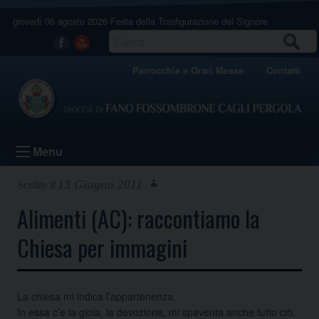
Skip
giovedì 06 agosto 2026
Festa della Trasfigurazione del Signore
to
content
CERCA
Facebook
Youtube
Parrocchie e Orari Messe
Contatti
Menu
13 Giugno 2011
Alimenti (AC): raccontiamo la
Chiesa per immagini
La chiesa mi indica l’appartenenza.
In essa c’e la gioia, la devozione, mi spaventa anche tutto ciò.