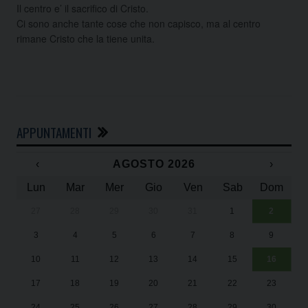
Il centro e’ il sacrifico di Cristo.
Ci sono anche tante cose che non capisco, ma al centro
rimane Cristo che la tiene unita.
APPUNTAMENTI
‹
AGOSTO 2026
›
Lun
Mar
Mer
Gio
Ven
Sab
Dom
27
28
29
30
31
1
2
Un
25
3
4
5
6
7
8
9
1
Sa
10
11
12
13
14
15
16
17
18
19
20
21
22
23
24
25
26
27
28
29
30