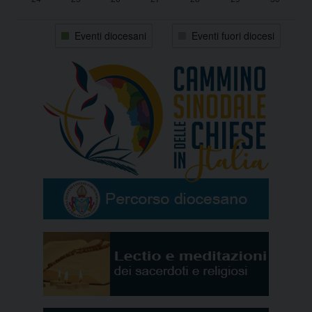
31
1
2
3
4
5
6
Eventi diocesani
Eventi fuori diocesi