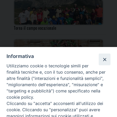
Torna il campo vocazionale
Informativa
Utilizziamo cookie o tecnologie simili per
Torna il Campo Missionario Diocesano
finalità tecniche e, con il tuo consenso, anche per
altre finalità ("interazioni e funzionalità semplici",
"miglioramento dell'esperienza", "misurazione" e
"targeting e pubblicità") come specificato nella
cookie policy.
_____________________________________________________
Cliccando su "accetta" acconsenti all'utilizzo dei
_____________________________
cookie. Cliccando su "personalizza" puoi avere
DIOCESI DI FANO FOSSOMBRONE CAGLI PERGOLA | Via Roma,
maggiori informazioni sui cookie utilizzati e