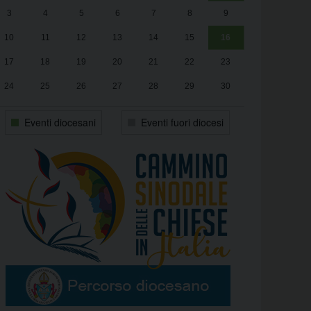
3
4
5
6
7
8
9
alle
Luca Santini
13:00
10
11
12
13
14
15
16
17
18
19
20
21
22
23
24
25
26
27
28
29
30
31
1
2
3
4
5
6
Eventi diocesani
Eventi fuori diocesi