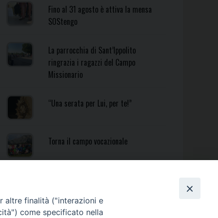
Fino al 31 agosto è attiva la mensa
SOStengo
La parrocchia di Sant’Ippolito
ringrazia i ragazzi del Campo
Missionario
“Una serata per Lui, per te!”
Torna il campo vocazionale
Torna il Campo Missionario
Diocesano
altre finalità ("interazioni e
cità") come specificato nella