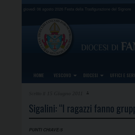
Skip
giovedì 06 agosto 2026
Festa della Trasfigurazione del Signore
to
content
HOME
VESCOVO
DIOCESI
UFFICI E SERV
15 Giugno 2011
Sigalini: “I ragazzi fanno gru
PUNTI CHIAVE/5