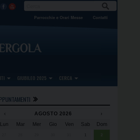
CER
Facebook
Youtube
CA
Parrocchie e Orari Messe
Contatti
TI
GIUBILEO 2025
CERCA
PPUNTAMENTI
‹
AGOSTO 2026
›
Lun
Mar
Mer
Gio
Ven
Sab
Dom
x
x
27
28
29
30
31
1
2
Una giornata 
25° anniversa