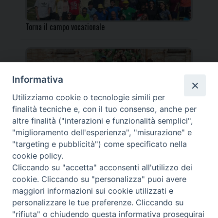
Torna il campo vocazionale
Informativa
Utilizziamo cookie o tecnologie simili per
Torna il Campo Missionario Diocesano
finalità tecniche e, con il tuo consenso, anche per
altre finalità ("interazioni e funzionalità semplici",
"miglioramento dell'esperienza", "misurazione" e
"targeting e pubblicità") come specificato nella
cookie policy.
_____________________________________________________
Cliccando su "accetta" acconsenti all'utilizzo dei
_____________________________
cookie. Cliccando su "personalizza" puoi avere
DIOCESI DI FANO FOSSOMBRONE CAGLI PERGOLA | Via Roma,
maggiori informazioni sui cookie utilizzati e
118 - 61032 FANO (PU) |
personalizzare le tue preferenze. Cliccando su
Tel. 0721 803737 o 826044 | Cod. Fiscale 90003900413
"rifiuta" o chiudendo questa informativa proseguirai
Note legali
|
Privacy