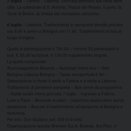
7 luglio
– Fatima – Lisbona. Giornata dedicata alla visita della
città. La cattedrale di S. Antonio, Piazza del Rossio, il porto, la
Torre di Belem, la chiesa del monastero Jeronimo.
8 luglio
– Lisbona. Trasferimento in aeroporto decollo previsto
ore 8,00 e arrivo a Bologna ore 11,40. Trasferimento in bus al
luogo d’origine.
Quota di partecipazione € 750,00 – minimo 35 partecipanti a
bus. € 35,00 iscrizione. € 130,00 supplemento singola.
La quota comprende:
Accompagnatore Brevivet – Auricolari intero tour – Volo
Bologna-Lisbona-Bologna – Tasse aeroportuali € 90 –
Sistemazione in Hotel 3 stelle a Fatima e 4 stelle a Lisbona –
Trattamento di pensione completa – Bus come da programma
– Guida locale intera giornata 7 luglio – Ingresso a Fatima
Luce e Pace – Bevande ai pasti – Copertura assicurativa europ
assistance – Bus per il trasferimento all’aeroporto di Bologna e
viceversa.
Per info: Don Giuliano cell. 335 6101492.
Organizzazione tecnica Brevivet S.p.A. Brescia. Aut.Prov. n°