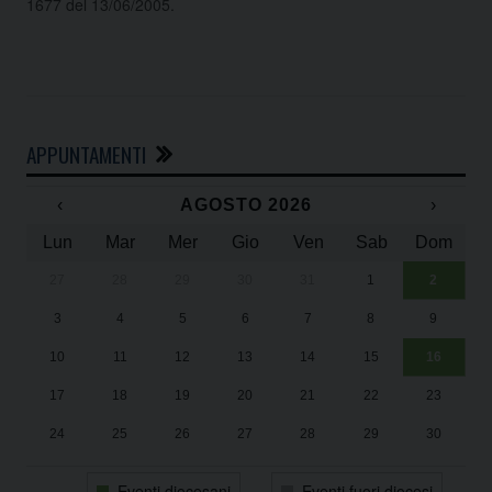
1677 del 13/06/2005.
APPUNTAMENTI
‹
AGOSTO 2026
›
Lun
Mar
Mer
Gio
Ven
Sab
Dom
27
28
29
30
31
1
2
Un
25
3
4
5
6
7
8
9
1
Sa
10
11
12
13
14
15
16
17
18
19
20
21
22
23
24
25
26
27
28
29
30
31
1
2
3
4
5
6
Eventi diocesani
Eventi fuori diocesi