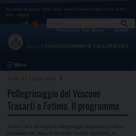
Skip
domenica 09 agosto 2026
Santa Teresa Benedetta della Croce (Edith)
to
Stein, vergine
content
CERCA
Facebook
Youtube
Parrocchie e Orari Messe
Contatti
Menu
2 Luglio 2011
Pellegrinaggio del Vescovo
Trasarti a Fatima. Il programma
Si terra’ dal 4 all’8 luglio il pellegrinaggio diocesano a Fatima
presieduto dal Vescovo Armando Trasarti: riportiamo, di