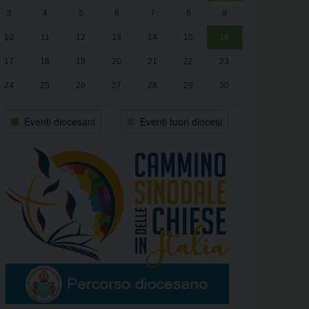
3
4
5
6
7
8
9
alle
Luca Santini
13:00
10
11
12
13
14
15
16
17
18
19
20
21
22
23
24
25
26
27
28
29
30
31
1
2
3
4
5
6
Eventi diocesani
Eventi fuori diocesi