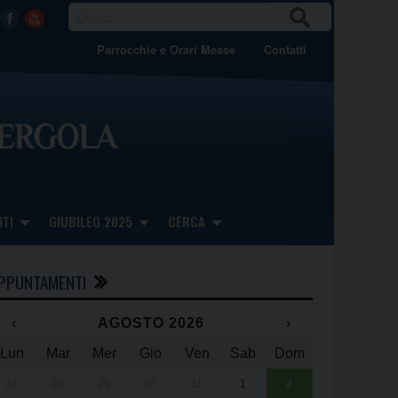
CER
Facebook
Youtube
CA
Parrocchie e Orari Messe
Contatti
TI
GIUBILEO 2025
CERCA
PPUNTAMENTI
‹
AGOSTO 2026
›
Lun
Mar
Mer
Gio
Ven
Sab
Dom
x
x
27
28
29
30
31
1
2
Una giornata 
25° anniversa