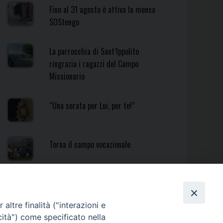
Fino al 31 agosto è attiva la mensa
SOStengo
La parrocchia di Sant’Ippolito
ringrazia i ragazzi del Campo
Missionario
“Una serata per Lui, per te!”
Torna il campo vocazionale
Torna il Campo Missionario
Diocesano
altre finalità ("interazioni e
cità") come specificato nella