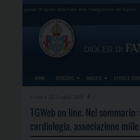
Skip
giovedì 06 agosto 2026
Festa della Trasfigurazione del Signore
to
content
HOME
VESCOVO
DIOCESI
UFFICI E SERV
22 Luglio 2011
TGWeb on line. Nel sommario: 
cardiologia, associazione mille