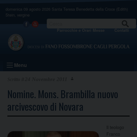
Skip
domenica 09 agosto 2026
Santa Teresa Benedetta della Croce (Edith)
to
Stein, vergine
content
CERCA
Facebook
Youtube
Parrocchie e Orari Messe
Contatti
Menu
24 Novembre 2011
Nomine. Mons. Brambilla nuovo
arcivescovo di Novara
Il teologo
Franco