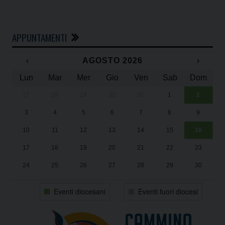
APPUNTAMENTI
‹
AGOSTO 2026
›
Lun
Mar
Mer
Gio
Ven
Sab
Dom
27
28
29
30
31
1
2
Un
25
3
4
5
6
7
8
9
1
Sa
10
11
12
13
14
15
16
17
18
19
20
21
22
23
24
25
26
27
28
29
30
31
1
2
3
4
5
6
Eventi diocesani
Eventi fuori diocesi