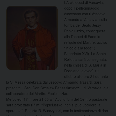
L’Arcidiocesi di Varsavia,
dopo il pellegrinaggio
diocesano con il Vescovo
Armando a Varsavia, sulla
tomba del Beato Jerzy
Popieluszko, consegnerà
alla Diocesi di Fano le
reliquie del Martire, ucciso
“in odio alla fede” (
Benedetto XVI). La Santa
Reliquia sarà consegnata,
nella chiesa di S. Maria in
Rosciano, giovedì 19
ottobre alle ore 21 durante
la S. Messa celebrata dal vescovo Armando Trasarti. Sarà
presente il Sac. Don Czeslaw Banaszkiewicz…
di Varsavia, già
collaboratore del Martire Popieluszko.
Mercoledì 17 – ore 21.00 all’ Auditorium del Centro pastorale
sarà proiettato il film: “Popieluszko: non si può uccidere la
speranza”. Regista R. Wieczynski, con la testimonianza di don