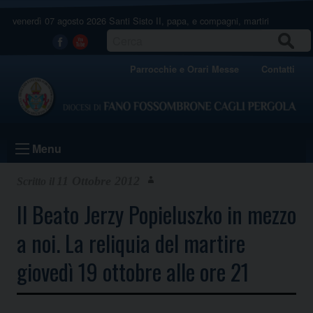
Skip
venerdì 07 agosto 2026
Santi Sisto II, papa, e compagni, martiri
to
content
CERCA
Facebook
Youtube
Parrocchie e Orari Messe
Contatti
Menu
11 Ottobre 2012
Il Beato Jerzy Popieluszko in mezzo
a noi. La reliquia del martire
giovedì 19 ottobre alle ore 21