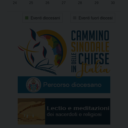
24
25
26
27
28
29
30
31
1
2
3
4
5
6
Eventi diocesani
Eventi fuori diocesi