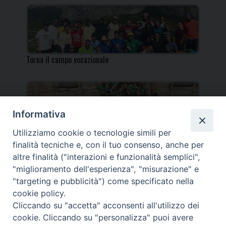
Torna il campo vocazionale
Informativa
Utilizziamo cookie o tecnologie simili per
Torna il Campo Missionario Diocesano
finalità tecniche e, con il tuo consenso, anche per
altre finalità ("interazioni e funzionalità semplici",
"miglioramento dell'esperienza", "misurazione" e
"targeting e pubblicità") come specificato nella
cookie policy.
_____________________________________________________
Cliccando su "accetta" acconsenti all'utilizzo dei
_____________________________
cookie. Cliccando su "personalizza" puoi avere
DIOCESI DI FANO FOSSOMBRONE CAGLI PERGOLA | Via Roma,