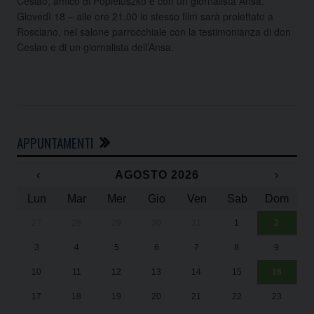
Ceslao, amico di Popieluszko e con un giornalista Ansa.
Giovedì 18 – alle ore 21.00 lo stesso film sarà proiettato a
Rosciano, nel salone parrocchiale con la testimonianza di don
Ceslao e di un giornalista dell’Ansa.
APPUNTAMENTI
‹
AGOSTO 2026
›
Lun
Mar
Mer
Gio
Ven
Sab
Dom
27
28
29
30
31
1
2
Un
25
3
4
5
6
7
8
9
1
Sa
10
11
12
13
14
15
16
17
18
19
20
21
22
23