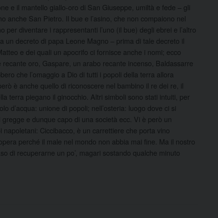
e e il mantello giallo-oro di San Giuseppe, umiltà e fede – gli
ono anche San Pietro. Il bue e l’asino, che non compaiono nel
 per diventare i rappresentanti l’uno (il bue) degli ebrei e l’altro
e da un decreto di papa Leone Magno – prima di tale decreto il
atteo e dei quali un apocrifo ci fornisce anche i nomi; ecco
a e recante oro, Gaspare, un arabo recante incenso, Baldassarre
bero che l’omaggio a Dio di tutti i popoli della terra allora
però è anche quello di riconoscere nel bambino il re dei re, il
a terra piegano il ginocchio. Altri simboli sono stati intuiti, per
o d’acqua: unione di popoli; nell’osteria: luogo dove ci si
l gregge e dunque capo di una società ecc. Vi è però un
 napoletani: Ciccibacco, è un carrettiere che porta vino
adopera perché il male nel mondo non abbia mai fine. Ma il nostro
 caso di recuperarne un po’, magari sostando qualche minuto