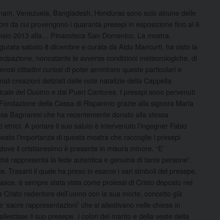
nam, Venezuela, Bangladesh, Honduras sono solo alcune delle
oni da cui provengono i quaranta presepi in esposizione fino al 6
naio 2013 alla…
Pinacoteca San Domenico. La mostra,
gurata sabato 8 dicembre e curata da Aldo Mancurti, ha visto la
ecipazione, nonostante le avverse condizioni meteorologiche, di
rosi cittadini curiosi di poter ammirare queste particolari e
inali creazioni deliziati dalle note natalizie della Cappella
cale del Duomo e dai Pueri Cantores. I presepi sono pervenuti
 Fondazione della Cassa di Risparmio grazie alla signora Maria
sa Bagnaresi che ha recentemente donato alla stessa
 etnici. A portare il suo saluto è intervenuto l’ingegner Fabio
neato l’importanza di questa mostra che raccoglie i presepi
dove il cristianesimo è presente in misura minore. “E’
rché rappresenta la fede autentica e genuina di tante persone”.
. Trasarti il quale ha preso in esame i vari simboli del presepe.
fasce, è sempre stata vista come prolessi di Cristo deposto nel
ca Cristo redentore dell’uomo con la sua morte, concetto già
le ‘sacre rappresentazioni’ che si allestivano nelle chiese in
estisse il suo presepe. I colori del manto e della veste della