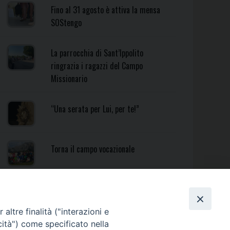
Fino al 31 agosto è attiva la mensa
SOStengo
La parrocchia di Sant’Ippolito
ringrazia i ragazzi del Campo
Missionario
“Una serata per Lui, per te!”
Torna il campo vocazionale
Torna il Campo Missionario
Diocesano
altre finalità ("interazioni e
cità") come specificato nella