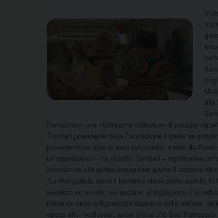
Viet
nazi
gen
inau
part
nume
orig
Musi
alla
Tere
Fondazione una ricchissima collezione di preziosi reperti
Tombari presidente della Fondazione il quale ha sottoli
provenienti da tutte le parti del mondo, anche da Paesi 
un’esposizione – ha ribadito Tombari – significativa pe
Intervenuto alla serata inaugurale anche il vescovo Mons
“La mangiatoia, dove il bambino viene posto avvolto in 
sepolcro ed avvolto nel sudario, anticipazione che indi
presente nelle raffigurazioni bizantine della natività, nel
epoca alto-medievale, ancor prima che San Francesco all