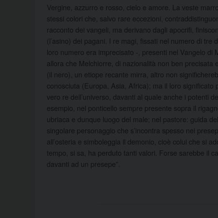
Vergine, azzurro e rosso, cielo e amore. La veste marron
stessi colori che, salvo rare eccezioni, contraddistingu
racconto dei vangeli, ma derivano dagli apocrifi, finiscono
(l’asino) dei pagani. I re magi, fissati nel numero di tr
loro numero era imprecisato -, presenti nel Vangelo di M
allora che Melchiorre, di nazionalità non ben precisat
(il nero), un etiope recante mirra, altro non significhereb
conosciuta (Europa, Asia, Africa); ma il loro significato 
vero re dell’universo, davanti al quale anche i potenti dell
esempio, nel ponticello sempre presente sopra il rigagnol
ubriaca e dunque luogo del male; nel pastore: guida de
singolare personaggio che s’incontra spesso nei presepi
all’osteria e simboleggia il demonio, cioè colui che si 
tempo, si sa, ha perduto tanti valori. Forse sarebbe il
davanti ad un presepe”.