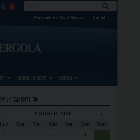
CER
Facebook
Youtube
CA
Parrocchie e Orari Messe
Contatti
TI
GIUBILEO 2025
CERCA
PPUNTAMENTI
‹
AGOSTO 2026
›
Lun
Mar
Mer
Gio
Ven
Sab
Dom
x
x
27
28
29
30
31
1
2
Una giornata 
25° anniversa