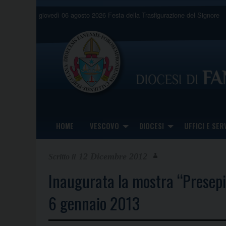
Skip
giovedì 06 agosto 2026
Festa della Trasfigurazione del Signore
to
content
HOME
VESCOVO
DIOCESI
UFFICI E SERV
12 Dicembre 2012
Inaugurata la mostra “Presepi
6 gennaio 2013