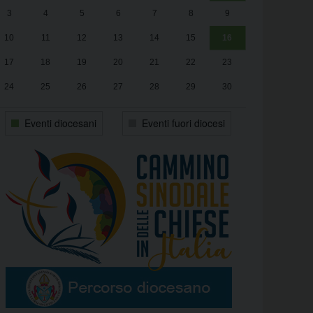
3
4
5
6
7
8
9
alle
Luca Santini
13:00
10
11
12
13
14
15
16
17
18
19
20
21
22
23
24
25
26
27
28
29
30
31
1
2
3
4
5
6
Eventi diocesani
Eventi fuori diocesi