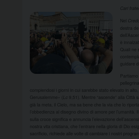
Cari frate
Nel
Cred
destra de
dell’Asce
è innalza
Quali ne 
contempla
guidare d
Partiamo 
pellegri
compiendosi i giorni in cui sarebbe stato elevato in alto
Gerusalemme» (
9,51). Mentre “ascende” alla Città 
Lc
già la meta, il Cielo, ma sa bene che la via che lo ripor
l’obbedienza al disegno divino di amore per l’umanità. I
sulla croce significa e annuncia l’elevazione dell’ascen
nostra vita cristiana, che l’entrare nella gloria di Dio e
sacrificio, richiede alle volte di cambiare i nostri pr