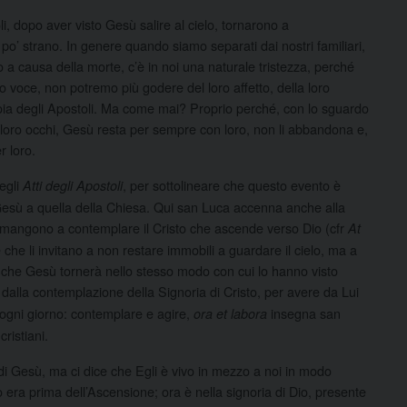
, dopo aver visto Gesù salire al cielo, tornarono a
’ strano. In genere quando siamo separati dai nostri familiari,
to a causa della morte, c’è in noi una naturale tristezza, perché
o voce, non potremo più godere del loro affetto, della loro
ioia degli Apostoli. Ma come mai? Proprio perché, con lo sguardo
 loro occhi, Gesù resta per sempre con loro, non li abbandona e,
r loro.
degli
, per sottolineare che questo evento è
Atti degli Apostoli
 Gesù a quella della Chiesa. Qui san Luca accenna anche alla
 rimangono a contemplare il Cristo che ascende verso Dio (cfr
At
che li invitano a non restare immobili a guardare il cielo, ma a
zza che Gesù tornerà nello stesso modo con cui lo hanno visto
e dalla contemplazione della Signoria di Cristo, per avere da Lui
di ogni giorno: contemplare e agire,
insegna san
ora et labora
ristiani.
a di Gesù, ma ci dice che Egli è vivo in mezzo a noi in modo
era prima dell’Ascensione; ora è nella signoria di Dio, presente