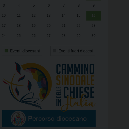
3
4
5
6
7
8
9
alle
Luca Santini
13:00
10
11
12
13
14
15
16
17
18
19
20
21
22
23
24
25
26
27
28
29
30
31
1
2
3
4
5
6
Eventi diocesani
Eventi fuori diocesi