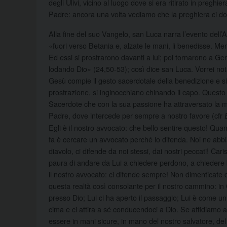
degli Ulivi, vicino al luogo dove si era ritirato in pregh
Padre: ancora una volta vediamo che la preghiera ci dona
Alla fine del suo Vangelo, san Luca narra l’evento dell
«fuori verso Betania e, alzate le mani, li benedisse. Ment
Ed essi si prostrarono davanti a lui; poi tornarono a 
lodando Dio» (24,50-53); così dice san Luca. Vorrei not
Gesù compie il gesto sacerdotale della benedizione e si
prostrazione, si inginocchiano chinando il capo. Questo
Sacerdote che con la sua passione ha attraversato la mor
Padre, dove intercede per sempre a nostro favore (cfr
Egli è il nostro avvocato: che bello sentire questo! Qu
fa è cercare un avvocato perché lo difenda. Noi ne abbi
diavolo, ci difende da noi stessi, dai nostri peccati! Ca
paura di andare da Lui a chiedere perdono, a chiedere 
il nostro avvocato: ci difende sempre! Non dimenticate 
questa realtà così consolante per il nostro cammino: in 
presso Dio; Lui ci ha aperto il passaggio; Lui è come 
cima e ci attira a sé conducendoci a Dio. Se affidiamo a 
essere in mani sicure, in mano del nostro salvatore, de