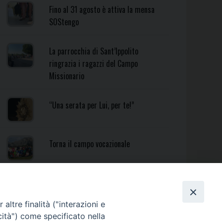
Fino al 31 agosto è attiva la mensa
SOStengo
La parrocchia di Sant’Ippolito
ringrazia i ragazzi del Campo
Missionario
“Una serata per Lui, per te!”
Torna il campo vocazionale
Torna il Campo Missionario
Diocesano
altre finalità ("interazioni e
cità") come specificato nella