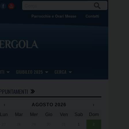
CER
Facebook
Youtube
CA
Parrocchie e Orari Messe
Contatti
TI
GIUBILEO 2025
CERCA
PPUNTAMENTI
‹
AGOSTO 2026
›
Lun
Mar
Mer
Gio
Ven
Sab
Dom
x
x
27
28
29
30
31
1
2
Una giornata 
25° anniversa