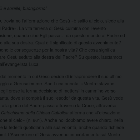
lli e sorelle, buongiorno!
, troviamo l’affermazione che Gesù «è salito al cielo, siede alla
o
l Padre». La vita terrena di Gesù culmina con l’evento
nsione, quando cioè Egli passa…
da questo mondo al Padre ed
to alla sua destra. Qual è il significato di questo avvenimento?
sono le conseguenze per la nostra vita? Che cosa significa
re Gesù seduto alla destra del Padre? Su questo, lasciamoci
all’evangelista Luca.
dal momento in cui Gesù decide di intraprendere il suo ultimo
naggio a Gerusalemme. San Luca annota: «Mentre stavano
, egli prese la ferma decisione di mettersi in cammino verso
santa, dove si compirà il suo “esodo” da questa vita, Gesù vede
ta alla gloria del Padre passa attraverso la Croce, attraverso
l
afferma che «l’elevazione
Catechismo della Chiesa Cattolica
sione al cielo» (n. 661). Anche noi dobbiamo avere chiaro, nella
sige la fedeltà quotidiana alla sua volontà, anche quando richiede
ogrammi. L’Ascensione di Gesù avvenne concretamente sul Monte