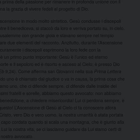
iera prima della passione per rimanere in profonda unione con il
 la grazia di vivere fedeli al progetto di Dio.
’Ascensione in modo molto sintetico. Gesù condusse i discepoli
re li benediceva, si staccò da loro e veniva portato su, in cielo.
Gerusalemme con grande gioia e stavano sempre nel tempio
are due elementi del racconto. Anzitutto, durante l’Ascensione
curamente i discepoli esprimono la loro fede con la
 è un primo punto importante: Gesù è l’unico ed eterno
te e il sepolcro ed è risorto e asceso al Cielo; è presso Dio
9,24). Come afferma san Giovanni nella sua
Eb
Prima Lettera
ando uno è chiamato dal giudice o va in causa, la prima cosa che
amo uno, che ci difende sempre, ci difende dalle insidie del
rissimi fratelli e sorelle, abbiamo questo avvocato: non abbiamo
benedizione, a chiedere misericordia! Lui ci perdona sempre, è
questo! L’Ascensione di Gesù al Cielo ci fa conoscere allora
Cristo, vero Dio e vero uomo, la nostra umanità è stata portata
un capo cordata quando si scala una montagna, che è giunto alla
Lui la nostra vita, se ci lasciamo guidare da Lui siamo certi di
l nostro avvocato.