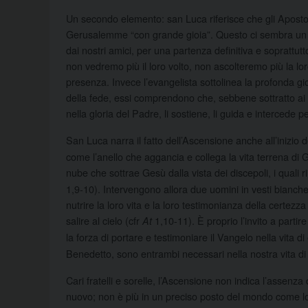
Un secondo elemento: san Luca riferisce che gli Apostoli
Gerusalemme “con grande gioia”. Questo ci sembra un po
dai nostri amici, per una partenza definitiva e soprattut
non vedremo più il loro volto, non ascolteremo più la lor
presenza. Invece l’evangelista sottolinea la profonda g
della fede, essi comprendono che, sebbene sottratto ai
nella gloria del Padre, li sostiene, li guida e intercede pe
San Luca narra il fatto dell’Ascensione anche all’inizio 
come l’anello che aggancia e collega la vita terrena di
nube che sottrae Gesù dalla vista dei discepoli, i quali
1,9-10). Intervengono allora due uomini in vesti bianche 
nutrire la loro vita e la loro testimonianza della certe
salire al cielo (cfr
1,10-11). È proprio l’invito a partir
At
la forza di portare e testimoniare il Vangelo nella vita 
Benedetto, sono entrambi necessari nella nostra vita di c
Cari fratelli e sorelle, l’Ascensione non indica l’assenz
nuovo; non è più in un preciso posto del mondo come lo 