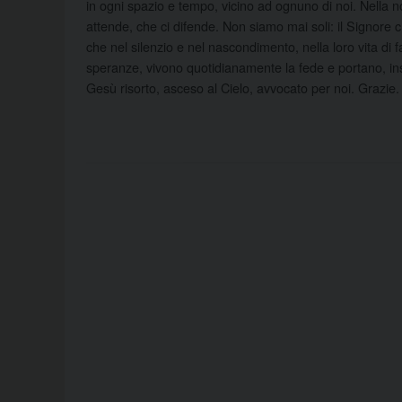
in ogni spazio e tempo, vicino ad ognuno di noi. Nella 
attende, che ci difende. Non siamo mai soli: il Signore cro
che nel silenzio e nel nascondimento, nella loro vita di fa
speranze, vivono quotidianamente la fede e portano, insi
Gesù risorto, asceso al Cielo, avvocato per noi. Grazie.