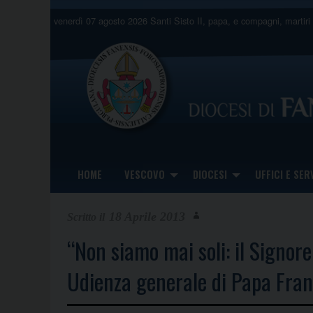
Skip
venerdì 07 agosto 2026
Santi Sisto II, papa, e compagni, martiri
to
content
HOME
VESCOVO
DIOCESI
UFFICI E SERV
18 Aprile 2013
“Non siamo mai soli: il Signore 
Udienza generale di Papa Fran