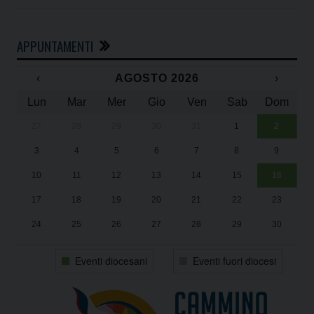
APPUNTAMENTI
‹
AGOSTO 2026
›
Lun
Mar
Mer
Gio
Ven
Sab
Dom
27
28
29
30
31
1
2
Un
25
3
4
5
6
7
8
9
1
Sa
10
11
12
13
14
15
16
17
18
19
20
21
22
23
24
25
26
27
28
29
30
31
1
2
3
4
5
6
Eventi diocesani
Eventi fuori diocesi