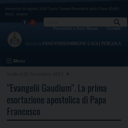
Skip
domenica 09 agosto 2026
Santa Teresa Benedetta della Croce (Edith)
to
Stein, vergine
content
CERCA
Facebook
Youtube
Parrocchie e Orari Messe
Contatti
Menu
26 Novembre 2013
“Evangelii Gaudium”. La prima
esortazione apostolica di Papa
Francesco