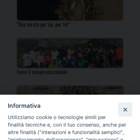
“Una serata per Lui, per te!”
Torna il campo vocazionale
Informativa
Utilizziamo cookie o tecnologie simili per
Torna il Campo Missionario Diocesano
finalità tecniche e, con il tuo consenso, anche per
altre finalità ("interazioni e funzionalità semplici",
"miglioramento dell'esperienza", "misurazione" e