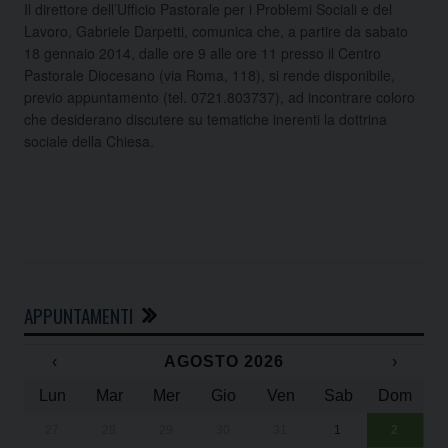
Il direttore dell’Ufficio Pastorale per i Problemi Sociali e del
Lavoro, Gabriele Darpetti, comunica che, a partire da sabato
18 gennaio 2014, dalle ore 9 alle ore 11 presso il Centro
Pastorale Diocesano (via Roma, 118), si rende disponibile,
previo appuntamento (tel. 0721.803737), ad incontrare coloro
che desiderano discutere su tematiche inerenti la dottrina
sociale della Chiesa.
APPUNTAMENTI
‹
AGOSTO 2026
›
Lun
Mar
Mer
Gio
Ven
Sab
Dom
27
28
29
30
31
1
2
Un
25