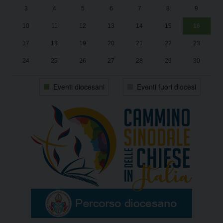
3
4
5
6
7
8
9
1
Sa
10
11
12
13
14
15
16
17
18
19
20
21
22
23
24
25
26
27
28
29
30
31
1
2
3
4
5
6
Eventi diocesani
Eventi fuori diocesi