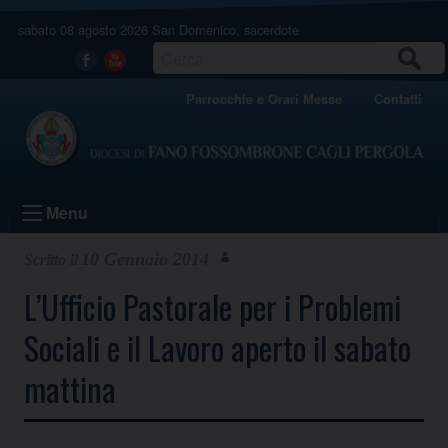
Skip
sabato 08 agosto 2026
San Domenico, sacerdote
to
content
CERCA
Facebook
Youtube
Parrocchie e Orari Messe
Contatti
Menu
10 Gennaio 2014
L’Ufficio Pastorale per i Problemi
Sociali e il Lavoro aperto il sabato
mattina