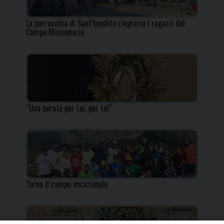
La parrocchia di Sant’Ippolito ringrazia i ragazzi del
Campo Missionario
“Una serata per Lui, per te!”
Torna il campo vocazionale