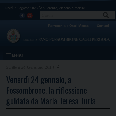
Skip
lunedì 10 agosto 2026
San Lorenzo, diacono e martire
to
content
CERCA
Facebook
Youtube
Parrocchie e Orari Messe
Contatti
Menu
24 Gennaio 2014
Venerdì 24 gennaio, a
Fossombrone, la riflessione
guidata da Maria Teresa Turla