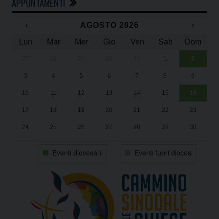
APPUNTAMENTI
‹
AGOSTO 2026
›
Lun
Mar
Mer
Gio
Ven
Sab
Dom
27
28
29
30
31
1
2
Un
25
3
4
5
6
7
8
9
1
Sa
10
11
12
13
14
15
16
17
18
19
20
21
22
23
24
25
26
27
28
29
30
31
1
2
3
4
5
6
Eventi diocesani
Eventi fuori diocesi