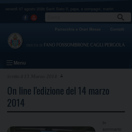
Skip
venerdì 07 agosto 2026
Santi Sisto II, papa, e compagni, martiri
to
content
CERCA
Facebook
Youtube
Parrocchie e Orari Messe
Contatti
Menu
13 Marzo 2014
On line l’edizione del 14 marzo
2014
In
sommario: