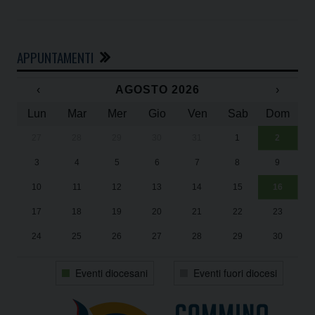
APPUNTAMENTI
‹
AGOSTO 2026
›
Lun
Mar
Mer
Gio
Ven
Sab
Dom
27
28
29
30
31
1
2
Un
25
3
4
5
6
7
8
9
1
Sa
10
11
12
13
14
15
16
17
18
19
20
21
22
23
24
25
26
27
28
29
30
31
1
2
3
4
5
6
Eventi diocesani
Eventi fuori diocesi