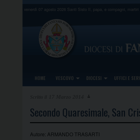
Skip
venerdì 07 agosto 2026
Santi Sisto II, papa, e compagni, martiri
to
content
HOME
VESCOVO
DIOCESI
UFFICI E SERV
17 Marzo 2014
Secondo Quaresimale, San Cri
Autore: ARMANDO TRASARTI