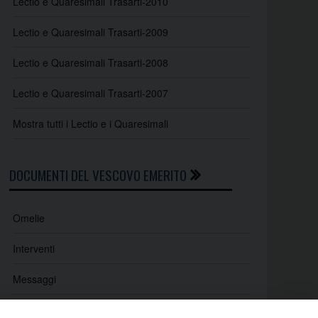
Lectio e Quaresimali Trasarti-2010
Lectio e Quaresimali Trasarti-2009
Lectio e Quaresimali Trasarti-2008
Lectio e Quaresimali Trasarti-2007
Mostra tutti i Lectio e i Quaresimali
DOCUMENTI DEL VESCOVO EMERITO
Omelie
Interventi
Messaggi
Indicazioni e lettere pastorali