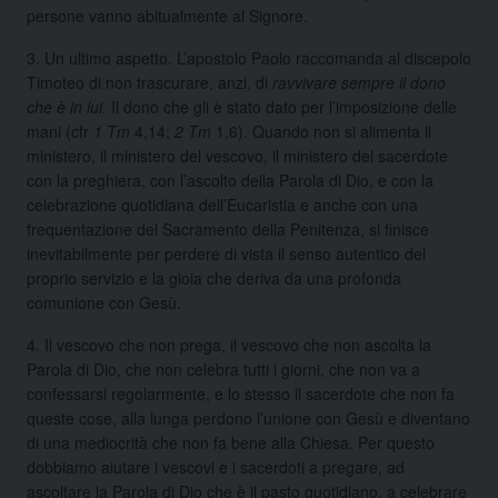
persone vanno abitualmente al Signore.
3. Un ultimo aspetto. L’apostolo Paolo raccomanda al discepolo
Timoteo di non trascurare, anzi, di
ravvivare sempre il dono
che è in lui.
Il dono che gli è stato dato per l’imposizione delle
mani (cfr
1 Tm
4,14;
2 Tm
1,6). Quando non si alimenta il
ministero, il ministero del vescovo, il ministero del sacerdote
con la preghiera, con l’ascolto della Parola di Dio, e con la
celebrazione quotidiana dell’Eucaristia e anche con una
frequentazione del Sacramento della Penitenza, si finisce
inevitabilmente per perdere di vista il senso autentico del
proprio servizio e la gioia che deriva da una profonda
comunione con Gesù.
4. Il vescovo che non prega, il vescovo che non ascolta la
Parola di Dio, che non celebra tutti i giorni, che non va a
confessarsi regolarmente, e lo stesso il sacerdote che non fa
queste cose, alla lunga perdono l’unione con Gesù e diventano
di una mediocrità che non fa bene alla Chiesa. Per questo
dobbiamo aiutare i vescovi e i sacerdoti a pregare, ad
ascoltare la Parola di Dio che è il pasto quotidiano, a celebrare