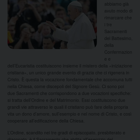
abbiamo già
avuto modo di
rimarcare che
i tre
Sacramenti
del Battesimo,
della
Confermazion
e e
dell’Eucaristia costituiscono insieme il mistero della «iniziazione
cristiana», un unico grande evento di grazia che ci rigenera in
Cristo. È questa la vocazione fondamentale che accomuna tutti
nella Chiesa, come discepoli del Signore Gesù. Ci sono poi
due Sacramenti che corrispondono a due vocazioni specifiche:
si tratta dell’Ordine e del Matrimonio. Essi costituiscono due
grandi vie attraverso le quali il cristiano può fare della propria
vita un dono d’amore, sull’esempio e nel nome di Cristo, e così
cooperare all’edificazione della Chiesa.
L’Ordine, scandito nei tre gradi di episcopato, presbiterato e
diaconato, è il Sacramento che abilita all’esercizio del