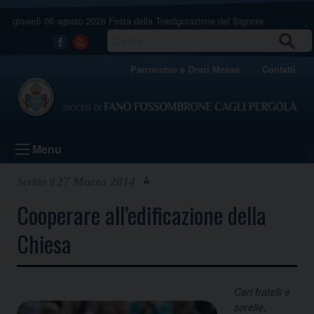
Skip
giovedì 06 agosto 2026
Festa della Trasfigurazione del Signore
to
content
CERCA
Facebook
Youtube
Parrocchie e Orari Messe
Contatti
Menu
27 Marzo 2014
Cooperare all’edificazione della
Chiesa
Cari fratelli e
sorelle
,