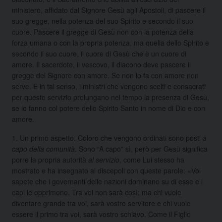
ministero, affidato dal Signore Gesù agli Apostoli, di pascere il
suo gregge, nella potenza del suo Spirito e secondo il suo
cuore. Pascere il gregge di Gesù non con la potenza della
forza umana o con la propria potenza, ma quella dello Spirito e
secondo il suo cuore, il cuore di Gesù che è un cuore di
amore. Il sacerdote, il vescovo, il diacono deve pascere il
gregge del Signore con amore. Se non lo fa con amore non
serve. E in tal senso, i ministri che vengono scelti e consacrati
per questo servizio prolungano nel tempo la presenza di Gesù,
se lo fanno col potere dello Spirito Santo in nome di Dio e con
amore.
1. Un primo aspetto. Coloro che vengono ordinati sono posti
a
capo della comunità
. Sono “A capo” sì, però per Gesù significa
porre la propria autorità
al servizio
, come Lui stesso ha
mostrato e ha insegnato ai discepoli con queste parole: «Voi
sapete che i governanti delle nazioni dominano su di esse e i
capi le opprimono. Tra voi non sarà così; ma chi vuole
diventare grande tra voi, sarà vostro servitore e chi vuole
essere il primo tra voi, sarà vostro schiavo. Come il Figlio