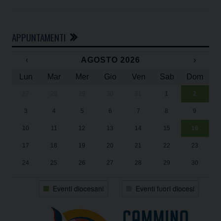
APPUNTAMENTI
‹
AGOSTO 2026
›
Lun
Mar
Mer
Gio
Ven
Sab
Dom
27
28
29
30
31
1
2
Un
25
3
4
5
6
7
8
9
1
Sa
10
11
12
13
14
15
16
17
18
19
20
21
22
23
24
25
26
27
28
29
30
31
1
2
3
4
5
6
Eventi diocesani
Eventi fuori diocesi