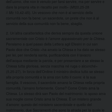
dell’uomo, che non è venuto per farsi servire, ma per servire e
dare la propria vita in riscatto per molti» (
Mt
20,25-28
//
Mc
10,42-45). Un vescovo che non è al servizio della
comunità non fa bene; un sacerdote, un prete che non è al
servizio della sua comunità non fa bene, sbaglia.
2. Un’altra caratteristica che deriva sempre da questa unione
sacramentale con Cristo è
l’amore appassionato
per la Chiesa
.
Pensiamo a quel passo della Lettera agli Efesini in cui san
Paolo dice che Cristo «ha amato la Chiesa e ha dato se stesso
per lei, per renderla santa, purificandola con il lavacro
dell’acqua mediante la parola, e per presentare a se stesso la
Chiesa tutta gloriosa, senza macchia né ruga o alcunché»
(5,25-27). In forza dell’Ordine il ministro dedica tutto se stesso
alla propria comunità e la ama con tutto il cuore: è la sua
famiglia. Il vescovo, il sacerdote amano la Chiesa nella propria
comunità, l’amano fortemente. Come? Come Cristo ama la
Chiesa. Lo stesso dirà san Paolo del matrimonio: lo sposo ama
sua moglie come Cristo ama la Chiesa. È un mistero grande
d’amore: questo del ministero sacerdotale e quello del
matrimonio, due Sacramenti che sono la strada per la quale le