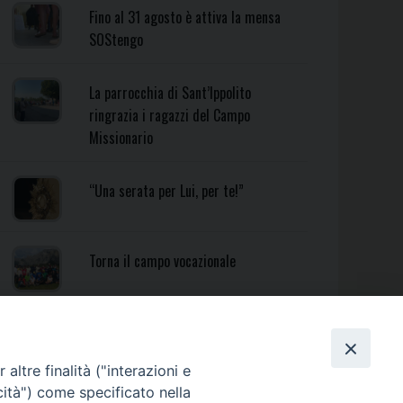
Fino al 31 agosto è attiva la mensa
SOStengo
La parrocchia di Sant’Ippolito
ringrazia i ragazzi del Campo
Missionario
“Una serata per Lui, per te!”
Torna il campo vocazionale
Torna il Campo Missionario
Diocesano
altre finalità ("interazioni e
cità") come specificato nella