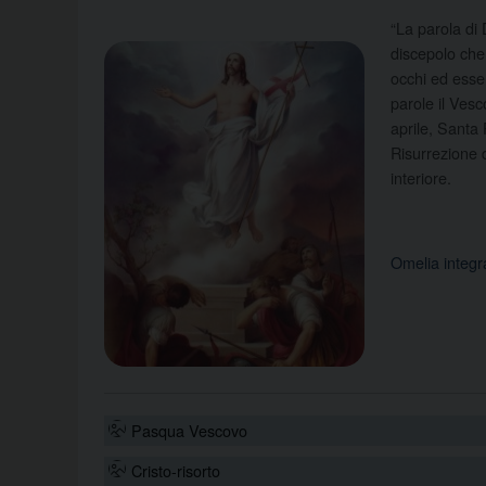
“La parola di 
discepolo che
occhi ed esse
parole il Ves
aprile, Santa
Risurrezione 
interiore.
Omelia integ
Pasqua Vescovo
Cristo-risorto