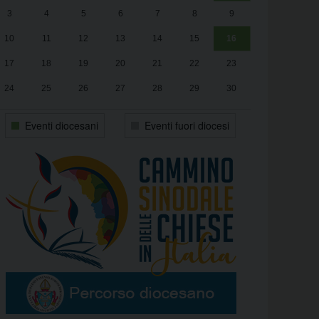
3
4
5
6
7
8
9
alle
Luca Santini
13:00
10
11
12
13
14
15
16
17
18
19
20
21
22
23
24
25
26
27
28
29
30
31
1
2
3
4
5
6
Eventi diocesani
Eventi fuori diocesi