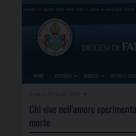
Skip
venerdì 07 agosto 2026
Santi Sisto II, papa, e compagni, martiri
to
content
HOME
VESCOVO
DIOCESI
UFFICI E SERV
21 Aprile 2014
Chi vive nell’amore sperimenta
morte