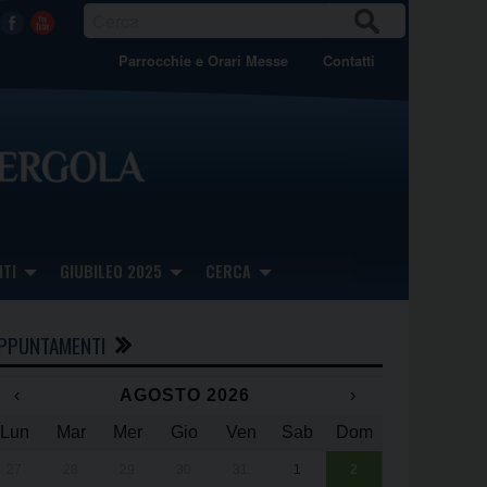
CER
Facebook
Youtube
CA
Parrocchie e Orari Messe
Contatti
TI
GIUBILEO 2025
CERCA
PPUNTAMENTI
‹
AGOSTO 2026
›
Lun
Mar
Mer
Gio
Ven
Sab
Dom
x
x
27
28
29
30
31
1
2
Una giornata 
25° anniversa