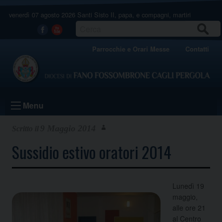
Skip
venerdì 07 agosto 2026
Santi Sisto II, papa, e compagni, martiri
to
content
CERCA
Facebook
Youtube
Parrocchie e Orari Messe
Contatti
Menu
9 Maggio 2014
Sussidio estivo oratori 2014
Lunedì 19
maggio,
alle ore 21
al Centro