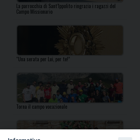
La parrocchia di Sant’Ippolito ringrazia i ragazzi del
Campo Missionario
“Una serata per Lui, per te!”
Torna il campo vocazionale