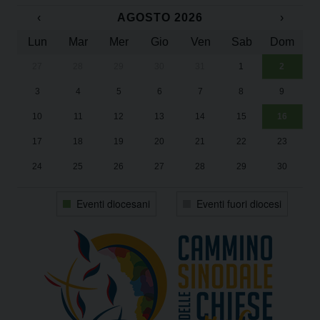
‹
AGOSTO 2026
›
Lun
Mar
Mer
Gio
Ven
Sab
Dom
27
28
29
30
31
1
2
Un
25
3
4
5
6
7
8
9
1
Sa
10
11
12
13
14
15
16
17
18
19
20
21
22
23
24
25
26
27
28
29
30
31
1
2
3
4
5
6
Eventi diocesani
Eventi fuori diocesi